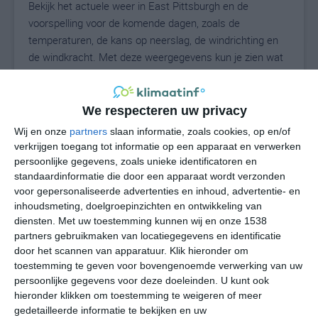
Bekijk het actuele weer in East Pittsburgh en de
voorspelling voor de komende dagen, zoals de
temperaturen, de kans op neerslag, de windrichting en
de windkracht. Met deze weergegevens kun je zien wat
voor weer je kunt verwachten in East Pittsburgh. Op
basis van de klimaatstatistieken beschrijven we het
weer per maand in East Pittsburgh. Dit is geen
We respecteren uw privacy
langetermijnverwachting, maar geeft het gemiddelde
Wij en onze
partners
slaan informatie, zoals cookies, op en/of
weerbeeld voor alle maanden van het jaar. Wil je de
verkrijgen toegang tot informatie op een apparaat en verwerken
uitgebreide weersverwachting voor East Pittsburgh
persoonlijke gegevens, zoals unieke identificatoren en
zien? Op de pagina met extra weerinformatie tonen we
standaardinformatie die door een apparaat wordt verzonden
voor gepersonaliseerde advertenties en inhoud, advertentie- en
de kans op sneeuw, de gevoelstemperatuur, de
inhoudsmeting, doelgroepinzichten en ontwikkeling van
zichtbaarheid, de UV-kracht, de luchtdruk en meer goede
diensten.
Met uw toestemming kunnen wij en onze 1538
weerinfo.
partners gebruikmaken van locatiegegevens en identificatie
door het scannen van apparatuur. Klik hieronder om
toestemming te geven voor bovengenoemde verwerking van uw
persoonlijke gegevens voor deze doeleinden. U kunt ook
25
N
°C
hieronder klikken om toestemming te weigeren of meer
L
gedetailleerde informatie te bekijken en uw