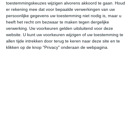
toestemmingskeuzes wijzigen alvorens akkoord te gaan.
Houd
W
er rekening mee dat voor bepaalde verwerkingen van uw
persoonlijke gegevens uw toestemming niet nodig is, maar u
do
vr
za
zo
ma
heeft het recht om bezwaar te maken tegen dergelijke
verwerking. Uw voorkeuren gelden uitsluitend voor deze
website. U kunt uw voorkeuren wijzigen of uw toestemming te
allen tijde intrekken door terug te keren naar deze site en te
30°
21°
29°
20°
30°
20°
30°
19°
30°
19°
klikken op de knop "Privacy" onderaan de webpagina.
28°C
26°C
23°C
22°C
21°C
21
17:00
20:00
23:00
02:00
05:00
08
17:00
20:00
23:00
02:00
05:00
08
WZW 2
W 1
ZO 1
ZZO 1
ZZO 1
Z