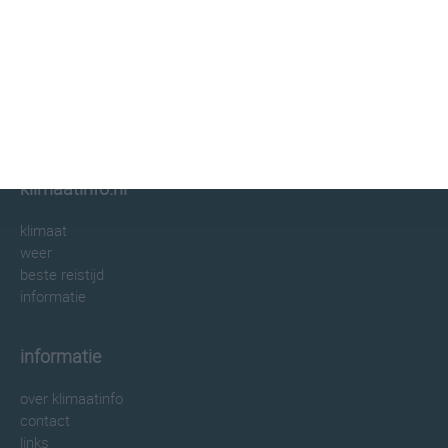
klimaatinfo.nl
klimaat
weer
beste reistijd
informatie
informatie
over klimaatinfo
contact
links