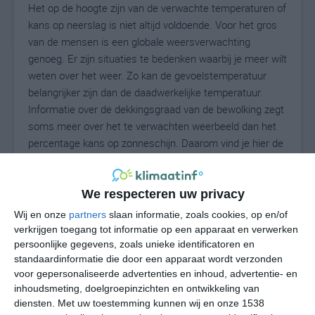
Het op de hoogte zijn van de verwachte temperaturen of
kans op neerslag is niet altijd voldoende. Voor het gros
van de mensen is een globale weersverwachting
genoeg. Er zijn situaties te bedenken waarbij je meer wilt
weten over het weer. Zo kan de gevoelstemperatuur
belangrijker zijn dan de daadwerkelijke temperatuur.
Informatie over de dekkingsgraad van de bewolking zegt
soms meer over het te verwachten weerbeeld dan het
percentage kans op zonneschijn. Daarom vind je hier de
uitgebreide weersvoorspelling voor Dunnstown.
We respecteren uw privacy
24
Wij en onze
partners
slaan informatie, zoals cookies, op en/of
N
°C
verkrijgen toegang tot informatie op een apparaat en verwerken
L
persoonlijke gegevens, zoals unieke identificatoren en
standaardinformatie die door een apparaat wordt verzonden
W
voor gepersonaliseerde advertenties en inhoud, advertentie- en
inhoudsmeting, doelgroepinzichten en ontwikkeling van
za
zo
ma
di
wo
diensten.
Met uw toestemming kunnen wij en onze 1538