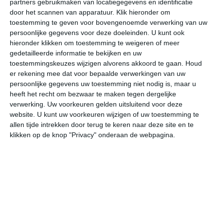
partners gebruikmaken van locatiegegevens en identificatie
door het scannen van apparatuur. Klik hieronder om
toestemming te geven voor bovengenoemde verwerking van uw
30°
19°
30°
19°
31°
17°
28°
19°
27°
18°
persoonlijke gegevens voor deze doeleinden. U kunt ook
hieronder klikken om toestemming te weigeren of meer
21°C
20°C
21°C
24°C
27°C
29
gedetailleerde informatie te bekijken en uw
toestemmingskeuzes wijzigen alvorens akkoord te gaan.
Houd
er rekening mee dat voor bepaalde verwerkingen van uw
02:00
05:00
08:00
11:00
14:00
17
persoonlijke gegevens uw toestemming niet nodig is, maar u
heeft het recht om bezwaar te maken tegen dergelijke
verwerking. Uw voorkeuren gelden uitsluitend voor deze
website. U kunt uw voorkeuren wijzigen of uw toestemming te
02:00
05:00
08:00
11:00
14:00
17
allen tijde intrekken door terug te keren naar deze site en te
klikken op de knop "Privacy" onderaan de webpagina.
ZZW 1
ZZW 1
ZW 1
ZW 2
WZW 2
WZ
02:00
05:00
08:00
11:00
14:00
17