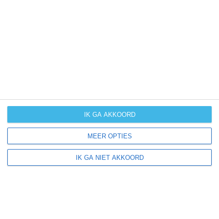
UV-index
UV 0
Dunnstown ligt in:
Amerika
Noord-Amerika
Verenigde Staten van Amerika
IK GA AKKOORD
Pennsylvania
MEER OPTIES
IK GA NIET AKKOORD
Klimaatinfo van Pennsylvania
Het actuele weer en de weersvoorspelling voor de
komende dagen of weken zeggen niets over hoe het
weer in andere maanden kan zijn. Wil je een indicatie
hebben van hoe het weer gemiddeld is in Pennsylvania?