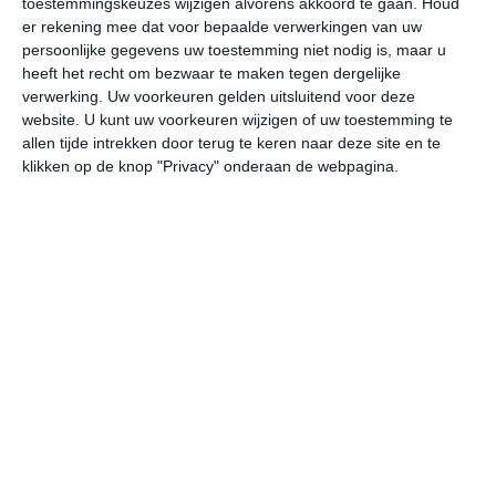
toestemmingskeuzes wijzigen alvorens akkoord te gaan.
Houd
er rekening mee dat voor bepaalde verwerkingen van uw
persoonlijke gegevens uw toestemming niet nodig is, maar u
do
vr
za
zo
ma
heeft het recht om bezwaar te maken tegen dergelijke
verwerking. Uw voorkeuren gelden uitsluitend voor deze
website. U kunt uw voorkeuren wijzigen of uw toestemming te
29°
24°
32°
24°
32°
24°
32°
23°
32°
23°
allen tijde intrekken door terug te keren naar deze site en te
klikken op de knop "Privacy" onderaan de webpagina.
24°C
24°C
24°C
26°C
30°C
31
00:00
03:00
06:00
09:00
12:00
15
00:00
03:00
06:00
09:00
12:00
15
Z 1
Z 2
ZZW 2
ZZW 2
ZZW 3
ZZ
00:00
03:00
06:00
09:00
12:00
15