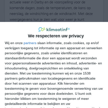
actuele weer in Darby en de voorspelling voor de
komende dagen, zoals de temperaturen, de kans op
neerslag, de windrichting en de windkracht. Met deze
weergegevens kun je zien wat voor weer je kunt
verwachten in Darby. Op basis van de
klimaatstatistieken beschrijven we het weer per maand
We respecteren uw privacy
in Darby. Dit is geen langetermijnverwachting, maar
geeft het gemiddelde weerbeeld voor alle maanden van
Wij en onze
partners
slaan informatie, zoals cookies, op en/of
het jaar. Wil je de uitgebreide weersverwachting voor
verkrijgen toegang tot informatie op een apparaat en verwerken
persoonlijke gegevens, zoals unieke identificatoren en
Darby zien? Op de pagina met extra weerinformatie
standaardinformatie die door een apparaat wordt verzonden
tonen we de kans op sneeuw, de gevoelstemperatuur,
voor gepersonaliseerde advertenties en inhoud, advertentie- en
de zichtbaarheid, de UV-kracht, de luchtdruk en meer
inhoudsmeting, doelgroepinzichten en ontwikkeling van
goede weerinfo.
diensten.
Met uw toestemming kunnen wij en onze 1538
partners gebruikmaken van locatiegegevens en identificatie
door het scannen van apparatuur. Klik hieronder om
toestemming te geven voor bovengenoemde verwerking van uw
27
N
°C
persoonlijke gegevens voor deze doeleinden. U kunt ook
hieronder klikken om toestemming te weigeren of meer
L
gedetailleerde informatie te bekijken en uw
W