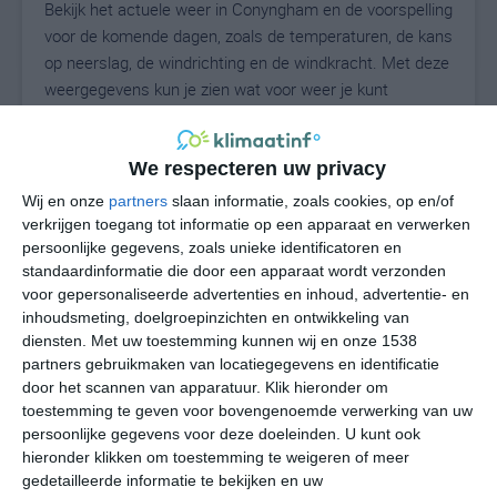
Bekijk het actuele weer in Conyngham en de voorspelling
voor de komende dagen, zoals de temperaturen, de kans
op neerslag, de windrichting en de windkracht. Met deze
weergegevens kun je zien wat voor weer je kunt
verwachten in Conyngham. Op basis van de
klimaatstatistieken beschrijven we het weer per maand
in Conyngham. Dit is geen langetermijnverwachting,
We respecteren uw privacy
maar geeft het gemiddelde weerbeeld voor alle
Wij en onze
partners
slaan informatie, zoals cookies, op en/of
maanden van het jaar. Wil je de uitgebreide
verkrijgen toegang tot informatie op een apparaat en verwerken
weersverwachting voor Conyngham zien? Op de pagina
persoonlijke gegevens, zoals unieke identificatoren en
standaardinformatie die door een apparaat wordt verzonden
met extra weerinformatie tonen we de kans op sneeuw,
voor gepersonaliseerde advertenties en inhoud, advertentie- en
de gevoelstemperatuur, de zichtbaarheid, de UV-kracht,
inhoudsmeting, doelgroepinzichten en ontwikkeling van
de luchtdruk en meer goede weerinfo.
diensten.
Met uw toestemming kunnen wij en onze 1538
partners gebruikmaken van locatiegegevens en identificatie
door het scannen van apparatuur. Klik hieronder om
toestemming te geven voor bovengenoemde verwerking van uw
24
N
°C
persoonlijke gegevens voor deze doeleinden. U kunt ook
L
hieronder klikken om toestemming te weigeren of meer
gedetailleerde informatie te bekijken en uw
W