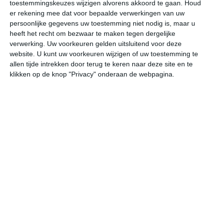
toestemmingskeuzes wijzigen alvorens akkoord te gaan.
Houd
er rekening mee dat voor bepaalde verwerkingen van uw
vr
za
zo
ma
di
persoonlijke gegevens uw toestemming niet nodig is, maar u
heeft het recht om bezwaar te maken tegen dergelijke
verwerking. Uw voorkeuren gelden uitsluitend voor deze
website. U kunt uw voorkeuren wijzigen of uw toestemming te
30°
20°
29°
20°
29°
20°
30°
17°
29°
19°
allen tijde intrekken door terug te keren naar deze site en te
klikken op de knop "Privacy" onderaan de webpagina.
30°C
29°C
26°C
22°C
21°C
21
13:00
16:00
19:00
22:00
01:00
04
13:00
16:00
19:00
22:00
01:00
04
WZW 1
WZW 1
Z 0
ZW 0
ZZW 0
ZW
13:00
16:00
19:00
22:00
01:00
04