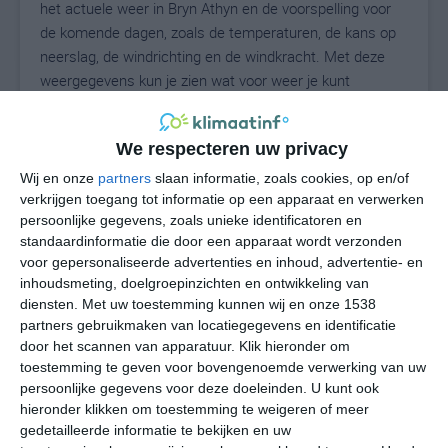
het actuele weer in Bryn Athyn en de voorspelling voor
de komende dagen, zoals de temperaturen, de kans op
neerslag, de windrichting en de windkracht. Met deze
weergegevens kun je zien wat voor weer je kunt
verwachten in Bryn Athyn. Op basis van de
klimaatstatistieken beschrijven we het weer per maand
We respecteren uw privacy
in Bryn Athyn. Dit is geen langetermijnverwachting, maar
geeft het gemiddelde weerbeeld voor alle maanden van
Wij en onze
partners
slaan informatie, zoals cookies, op en/of
het jaar. Wil je de uitgebreide weersverwachting voor
verkrijgen toegang tot informatie op een apparaat en verwerken
persoonlijke gegevens, zoals unieke identificatoren en
Bryn Athyn zien? Op de pagina met extra weerinformatie
standaardinformatie die door een apparaat wordt verzonden
tonen we de kans op sneeuw, de gevoelstemperatuur,
voor gepersonaliseerde advertenties en inhoud, advertentie- en
de zichtbaarheid, de UV-kracht, de luchtdruk en meer
inhoudsmeting, doelgroepinzichten en ontwikkeling van
goede weerinfo.
diensten.
Met uw toestemming kunnen wij en onze 1538
partners gebruikmaken van locatiegegevens en identificatie
door het scannen van apparatuur. Klik hieronder om
toestemming te geven voor bovengenoemde verwerking van uw
28
N
°C
persoonlijke gegevens voor deze doeleinden. U kunt ook
hieronder klikken om toestemming te weigeren of meer
L
gedetailleerde informatie te bekijken en uw
W