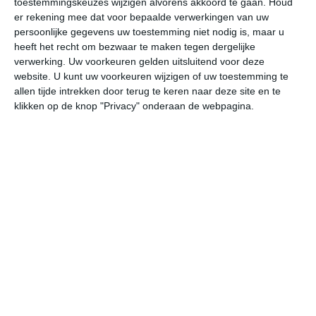
toestemmingskeuzes wijzigen alvorens akkoord te gaan.
Houd
er rekening mee dat voor bepaalde verwerkingen van uw
persoonlijke gegevens uw toestemming niet nodig is, maar u
za
zo
ma
di
wo
heeft het recht om bezwaar te maken tegen dergelijke
verwerking. Uw voorkeuren gelden uitsluitend voor deze
website. U kunt uw voorkeuren wijzigen of uw toestemming te
32°
22°
32°
22°
33°
21°
30°
22°
30°
20°
allen tijde intrekken door terug te keren naar deze site en te
klikken op de knop "Privacy" onderaan de webpagina.
27°C
25°C
24°C
23°C
24°C
29
20:00
23:00
02:00
05:00
08:00
11
20:00
23:00
02:00
05:00
08:00
11
WZW 2
WZW 2
WZW 1
WZW 1
W 2
WN
20:00
23:00
02:00
05:00
08:00
11