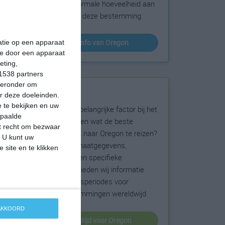
sneeuw en de normale hoeveelheid aan
zonneschijn voor deze bestemming.
klimaatinfo van Oregon
matie op een apparaat
ie door een apparaat
eting,
1538 partners
hieronder om
Beste reistijd
r deze doeleinden.
 te bekijken en uw
Het weer is een belangrijke factor bij het
epaalde
reizen. Wil je weten wat de beste
et recht om bezwaar
maanden zijn om naar Oregon te reizen?
. U kunt uw
Op basis van klimaatgegevens,
 site en te klikken
weersextremen en specifieke
weerinformatie bieden wij informatie
over de beste reisperiodes voor
duizenden bestemmingen wereldwijd.
 AKKOORD
beste reistijd voor Oregon