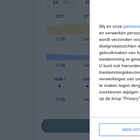
34°
16°
32°
15°
31°
15°
25°C
31°C
33°C
Wij en onze
partners
en verwerken persoon
11:00
14:00
17:00
wordt verzonden voo
doelgroepinzichten e
gebruikmaken van loc
toestemming te gev
11:00
14:00
17:00
U kunt ook hieronder
toestemmingskeuzes 
verwerkingen van uw
NNW 1
NW 1
NNW 1
te maken tegen derge
voorkeuren wijzigen 
op de knop "Privacy
11:00
14:00
17:00
bekijk de uitgeb
MEER OPT