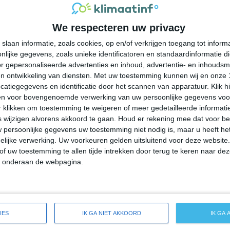
29°
14°
29°
13°
29°
14°
27°
15°
We respecteren uw privacy
29°C
23°C
19°C
16°C
18°C
slaan informatie, zoals cookies, op en/of verkrijgen toegang tot infor
lijke gegevens, zoals unieke identificatoren en standaardinformatie d
20:00
23:00
02:00
05:00
08:00
r gepersonaliseerde advertenties en inhoud, advertentie- en inhoudsm
n ontwikkeling van diensten.
Met uw toestemming kunnen wij en onze 
atiegegevens en identificatie door het scannen van apparatuur. Klik 
en voor bovengenoemde verwerking van uw persoonlijke gegevens voo
20:00
23:00
02:00
05:00
08:00
 klikken om toestemming te weigeren of meer gedetailleerde informatie
wijzigen alvorens akkoord te gaan.
Houd er rekening mee dat voor b
 persoonlijke gegevens uw toestemming niet nodig is, maar u heeft h
N 1
NNW 1
ZZO 0
OZO 0
O 0
lijke verwerking. Uw voorkeuren gelden uitsluitend voor deze website
of uw toestemming te allen tijde intrekken door terug te keren naar deze
" onderaan de webpagina.
20:00
23:00
02:00
05:00
08:00
reide weersverwachting voor Tigard
IES
IK GA NIET AKKOORD
IK GA