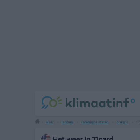
weer
landen
verenigde staten
oregon
ti
>
>
>
>
>
Het weer in Tigard