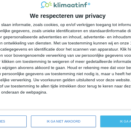
31°
12°
31°
13°
30°
14°
32°
10°
We respecteren uw privacy
19°C
27°C
32°C
32°C
24°C
slaan informatie, zoals cookies, op en/of verkrijgen toegang tot infor
lijke gegevens, zoals unieke identificatoren en standaardinformatie d
09:00
12:00
15:00
18:00
21:00
r gepersonaliseerde advertenties en inhoud, advertentie- en inhoudsm
n ontwikkeling van diensten.
Met uw toestemming kunnen wij en onze 
atiegegevens en identificatie door het scannen van apparatuur. Klik 
en voor bovengenoemde verwerking van uw persoonlijke gegevens voo
09:00
12:00
15:00
18:00
21:00
 klikken om toestemming te weigeren of meer gedetailleerde informatie
wijzigen alvorens akkoord te gaan.
Houd er rekening mee dat voor b
 persoonlijke gegevens uw toestemming niet nodig is, maar u heeft h
NW 1
NNW 2
NNW 3
NW 3
NNW 2
lijke verwerking. Uw voorkeuren gelden uitsluitend voor deze website
of uw toestemming te allen tijde intrekken door terug te keren naar deze
" onderaan de webpagina.
09:00
12:00
15:00
18:00
21:00
eide weersverwachting voor Sutherlin
IES
IK GA NIET AKKOORD
IK GA