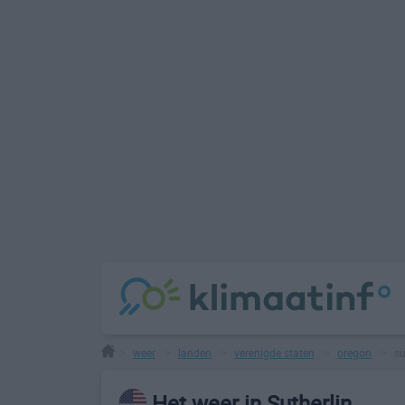
weer
landen
verenigde staten
oregon
su
>
>
>
>
>
Het weer in Sutherlin