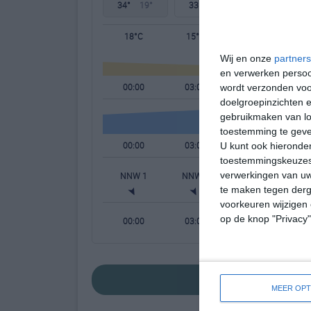
34°
19°
33°
12°
31°
12°
18°C
15°C
13°C
Wij en onze
partners
en verwerken persoon
00:00
03:00
06:00
wordt verzonden voo
doelgroepinzichten e
gebruikmaken van loc
toestemming te gev
00:00
03:00
06:00
U kunt ook hieronder
toestemmingskeuzes 
verwerkingen van uw
NNW 1
NNW 0
NNO 0
N
te maken tegen derge
voorkeuren wijzigen 
op de knop "Privacy
00:00
03:00
06:00
bekijk de uitgebr
MEER OPT