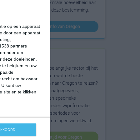
sneeuw en de normale hoeveelheid aan
zonneschijn voor deze bestemming.
klimaatinfo van Oregon
matie op een apparaat
ie door een apparaat
eting,
1538 partners
hieronder om
Beste reistijd
r deze doeleinden.
 te bekijken en uw
Het weer is een belangrijke factor bij het
epaalde
reizen. Wil je weten wat de beste
et recht om bezwaar
maanden zijn om naar Oregon te reizen?
. U kunt uw
Op basis van klimaatgegevens,
 site en te klikken
weersextremen en specifieke
weerinformatie bieden wij informatie
over de beste reisperiodes voor
duizenden bestemmingen wereldwijd.
 AKKOORD
beste reistijd voor Oregon