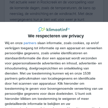
het actuele weer in Rockcreek en de voorspelling voor
de komende dagen, zoals de temperaturen, de kans op
neerslag, de windrichting en de windkracht. Met deze
weergegevens kun je zien wat voor weer je kunt
verwachten in Rockcreek. Op basis van de
klimaatstatistieken beschrijven we het weer per maand
We respecteren uw privacy
in Rockcreek. Dit is geen langetermijnverwachting, maar
geeft het gemiddelde weerbeeld voor alle maanden van
Wij en onze
partners
slaan informatie, zoals cookies, op en/of
het jaar. Wil je de uitgebreide weersverwachting voor
verkrijgen toegang tot informatie op een apparaat en verwerken
persoonlijke gegevens, zoals unieke identificatoren en
Rockcreek zien? Op de pagina met extra weerinformatie
standaardinformatie die door een apparaat wordt verzonden
tonen we de kans op sneeuw, de gevoelstemperatuur,
voor gepersonaliseerde advertenties en inhoud, advertentie- en
de zichtbaarheid, de UV-kracht, de luchtdruk en meer
inhoudsmeting, doelgroepinzichten en ontwikkeling van
goede weerinfo.
diensten.
Met uw toestemming kunnen wij en onze 1538
partners gebruikmaken van locatiegegevens en identificatie
door het scannen van apparatuur. Klik hieronder om
toestemming te geven voor bovengenoemde verwerking van uw
22
N
°C
persoonlijke gegevens voor deze doeleinden. U kunt ook
hieronder klikken om toestemming te weigeren of meer
L
gedetailleerde informatie te bekijken en uw
W