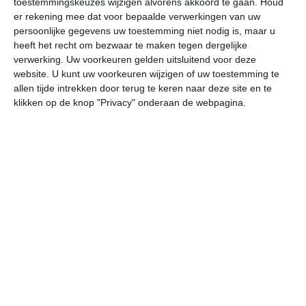
toestemmingskeuzes wijzigen alvorens akkoord te gaan.
Houd
er rekening mee dat voor bepaalde verwerkingen van uw
persoonlijke gegevens uw toestemming niet nodig is, maar u
vr
za
zo
ma
di
heeft het recht om bezwaar te maken tegen dergelijke
verwerking. Uw voorkeuren gelden uitsluitend voor deze
website. U kunt uw voorkeuren wijzigen of uw toestemming te
32°
14°
30°
13°
28°
13°
28°
13°
27°
13°
allen tijde intrekken door terug te keren naar deze site en te
klikken op de knop "Privacy" onderaan de webpagina.
17°C
15°C
17°C
23°C
29°C
31
02:00
05:00
08:00
11:00
14:00
17
02:00
05:00
08:00
11:00
14:00
17
OZO 0
ZO 0
ONO 0
NO 1
NNW 1
N
02:00
05:00
08:00
11:00
14:00
17