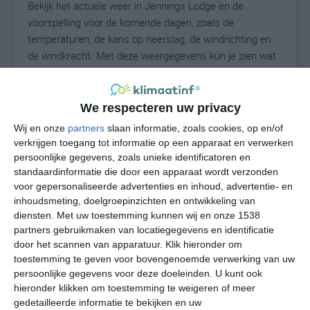
Bekijk het actuele weer in Jennings Lodge en de
voorspelling voor de komende dagen, zoals de
temperaturen, de kans op neerslag, de windrichting en
de windkracht. Met deze weergegevens kun je zien wat
voor weer je kunt verwachten in Jennings Lodge. Op
basis van de klimaatstatistieken beschrijven we het
weer per maand in Jennings Lodge. Dit is geen
We respecteren uw privacy
langetermijnverwachting, maar geeft het gemiddelde
Wij en onze
partners
slaan informatie, zoals cookies, op en/of
weerbeeld voor alle maanden van het jaar. Wil je de
verkrijgen toegang tot informatie op een apparaat en verwerken
uitgebreide weersverwachting voor Jennings Lodge
persoonlijke gegevens, zoals unieke identificatoren en
zien? Op de pagina met extra weerinformatie tonen we
standaardinformatie die door een apparaat wordt verzonden
voor gepersonaliseerde advertenties en inhoud, advertentie- en
de kans op sneeuw, de gevoelstemperatuur, de
inhoudsmeting, doelgroepinzichten en ontwikkeling van
zichtbaarheid, de UV-kracht, de luchtdruk en meer goede
diensten.
Met uw toestemming kunnen wij en onze 1538
weerinfo.
partners gebruikmaken van locatiegegevens en identificatie
door het scannen van apparatuur. Klik hieronder om
toestemming te geven voor bovengenoemde verwerking van uw
persoonlijke gegevens voor deze doeleinden. U kunt ook
27
N
°C
hieronder klikken om toestemming te weigeren of meer
L
gedetailleerde informatie te bekijken en uw