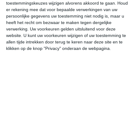
toestemmingskeuzes wijzigen alvorens akkoord te gaan.
Houd
W
er rekening mee dat voor bepaalde verwerkingen van uw
persoonlijke gegevens uw toestemming niet nodig is, maar u
za
zo
ma
di
wo
heeft het recht om bezwaar te maken tegen dergelijke
verwerking. Uw voorkeuren gelden uitsluitend voor deze
website. U kunt uw voorkeuren wijzigen of uw toestemming te
allen tijde intrekken door terug te keren naar deze site en te
31°
21°
29°
15°
28°
13°
27°
13°
28°
14°
klikken op de knop "Privacy" onderaan de webpagina.
20°C
17°C
15°C
18°C
24°C
28
00:00
03:00
06:00
09:00
12:00
15
00:00
03:00
06:00
09:00
12:00
15
NO 1
NO 1
ONO 1
N 1
NNW 2
NN