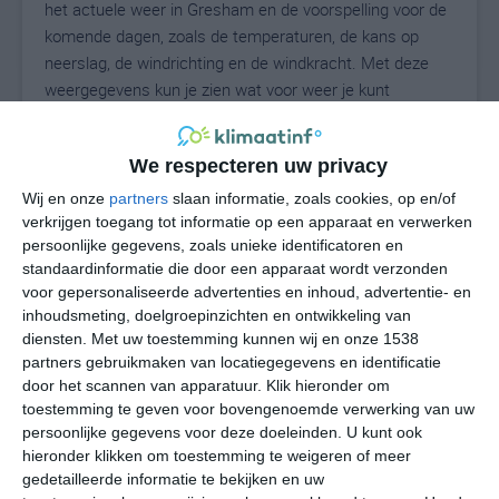
het actuele weer in Gresham en de voorspelling voor de
komende dagen, zoals de temperaturen, de kans op
neerslag, de windrichting en de windkracht. Met deze
weergegevens kun je zien wat voor weer je kunt
verwachten in Gresham. Op basis van de
klimaatstatistieken beschrijven we het weer per maand
We respecteren uw privacy
in Gresham. Dit is geen langetermijnverwachting, maar
geeft het gemiddelde weerbeeld voor alle maanden van
Wij en onze
partners
slaan informatie, zoals cookies, op en/of
het jaar. Wil je de uitgebreide weersverwachting voor
verkrijgen toegang tot informatie op een apparaat en verwerken
persoonlijke gegevens, zoals unieke identificatoren en
Gresham zien? Op de pagina met extra weerinformatie
standaardinformatie die door een apparaat wordt verzonden
tonen we de kans op sneeuw, de gevoelstemperatuur,
voor gepersonaliseerde advertenties en inhoud, advertentie- en
de zichtbaarheid, de UV-kracht, de luchtdruk en meer
inhoudsmeting, doelgroepinzichten en ontwikkeling van
goede weerinfo.
diensten.
Met uw toestemming kunnen wij en onze 1538
partners gebruikmaken van locatiegegevens en identificatie
door het scannen van apparatuur. Klik hieronder om
toestemming te geven voor bovengenoemde verwerking van uw
26
N
°C
persoonlijke gegevens voor deze doeleinden. U kunt ook
hieronder klikken om toestemming te weigeren of meer
L
gedetailleerde informatie te bekijken en uw
W