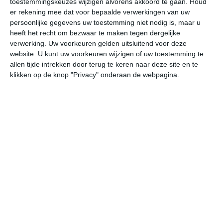
toestemmingskeuzes wijzigen alvorens akkoord te gaan.
Houd
er rekening mee dat voor bepaalde verwerkingen van uw
persoonlijke gegevens uw toestemming niet nodig is, maar u
do
vr
za
zo
ma
heeft het recht om bezwaar te maken tegen dergelijke
verwerking. Uw voorkeuren gelden uitsluitend voor deze
website. U kunt uw voorkeuren wijzigen of uw toestemming te
34°
15°
34°
16°
33°
16°
30°
15°
28°
13°
allen tijde intrekken door terug te keren naar deze site en te
klikken op de knop "Privacy" onderaan de webpagina.
22°C
18°C
16°C
20°C
26°C
31
00:00
03:00
06:00
09:00
12:00
15
00:00
03:00
06:00
09:00
12:00
15
W 1
ZW 1
W 1
WNW 1
NW 2
NW
00:00
03:00
06:00
09:00
12:00
15