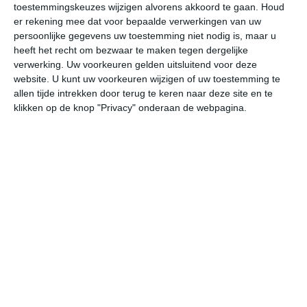
toestemmingskeuzes wijzigen alvorens akkoord te gaan.
Houd
W
er rekening mee dat voor bepaalde verwerkingen van uw
persoonlijke gegevens uw toestemming niet nodig is, maar u
undefined
ma
di
wo
do
heeft het recht om bezwaar te maken tegen dergelijke
verwerking. Uw voorkeuren gelden uitsluitend voor deze
website. U kunt uw voorkeuren wijzigen of uw toestemming te
allen tijde intrekken door terug te keren naar deze site en te
24°
9°
24°
9°
24°
10°
24°
11°
26°
10°
klikken op de knop "Privacy" onderaan de webpagina.
9°C
18°C
23°C
23°C
19°C
15
07:00
10:00
13:00
16:00
19:00
22
07:00
10:00
13:00
16:00
19:00
22
WNW 1
WNW 1
W 2
WNW 3
WNW 3
W