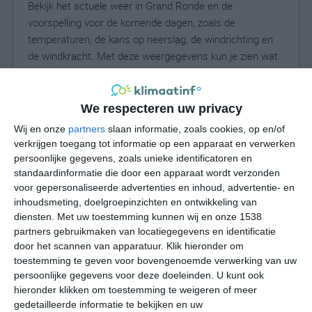
Bekijk het actuele weer in Grand Ronde en de
voorspelling voor de komende dagen, zoals de
temperaturen, de kans op neerslag, de windrichting en
de windkracht. Met deze weergegevens kun je zien wat
voor weer je kunt verwachten in Grand Ronde. Op basis
van de klimaatstatistieken beschrijven we het weer per
maand in Grand Ronde. Dit is geen
We respecteren uw privacy
langetermijnverwachting, maar geeft het gemiddelde
Wij en onze
partners
slaan informatie, zoals cookies, op en/of
weerbeeld voor alle maanden van het jaar. Wil je de
verkrijgen toegang tot informatie op een apparaat en verwerken
uitgebreide weersverwachting voor Grand Ronde zien?
persoonlijke gegevens, zoals unieke identificatoren en
Op de pagina met extra weerinformatie tonen we de
standaardinformatie die door een apparaat wordt verzonden
voor gepersonaliseerde advertenties en inhoud, advertentie- en
kans op sneeuw, de gevoelstemperatuur, de
inhoudsmeting, doelgroepinzichten en ontwikkeling van
zichtbaarheid, de UV-kracht, de luchtdruk en meer goede
diensten.
Met uw toestemming kunnen wij en onze 1538
weerinfo.
partners gebruikmaken van locatiegegevens en identificatie
door het scannen van apparatuur. Klik hieronder om
toestemming te geven voor bovengenoemde verwerking van uw
persoonlijke gegevens voor deze doeleinden. U kunt ook
16
N
°C
hieronder klikken om toestemming te weigeren of meer
L
gedetailleerde informatie te bekijken en uw