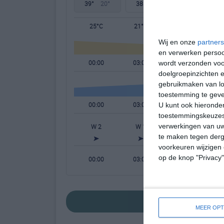
39°
20°
38°
17°
35°
17°
25°C
21°C
18°C
Wij en onze
partners
en verwerken persoon
00:00
03:00
06:00
wordt verzonden voo
doelgroepinzichten e
gebruikmaken van loc
toestemming te gev
00:00
03:00
06:00
U kunt ook hieronder
toestemmingskeuzes 
verwerkingen van uw
W 2
W 1
W 1
te maken tegen derge
voorkeuren wijzigen 
op de knop "Privacy
00:00
03:00
06:00
bekijk de uitgebr
MEER OPT