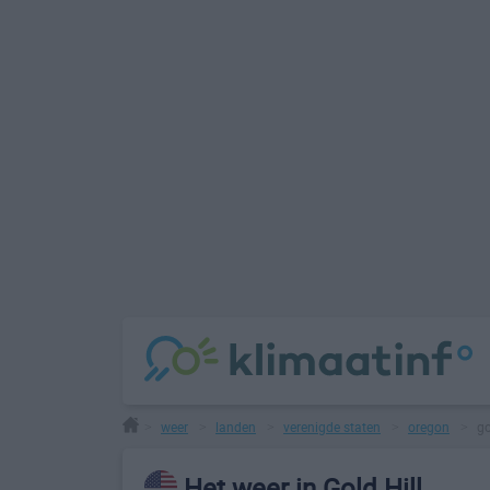
weer
landen
verenigde staten
oregon
go
>
>
>
>
>
Het weer in Gold Hill