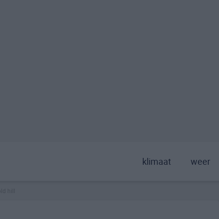
klimaat
weer
ld hill