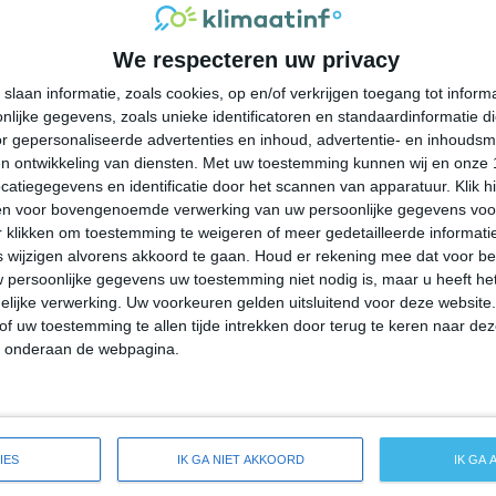
33°
15°
33°
14°
32°
14°
31°
11°
We respecteren uw privacy
23°C
31°C
36°C
36°C
30°C
slaan informatie, zoals cookies, op en/of verkrijgen toegang tot infor
lijke gegevens, zoals unieke identificatoren en standaardinformatie d
09:00
12:00
15:00
18:00
21:00
r gepersonaliseerde advertenties en inhoud, advertentie- en inhoudsm
n ontwikkeling van diensten.
Met uw toestemming kunnen wij en onze 
atiegegevens en identificatie door het scannen van apparatuur. Klik 
en voor bovengenoemde verwerking van uw persoonlijke gegevens voo
09:00
12:00
15:00
18:00
21:00
 klikken om toestemming te weigeren of meer gedetailleerde informatie
wijzigen alvorens akkoord te gaan.
Houd er rekening mee dat voor b
 persoonlijke gegevens uw toestemming niet nodig is, maar u heeft h
W 1
W 1
WNW 2
NNW 3
W 2
lijke verwerking. Uw voorkeuren gelden uitsluitend voor deze website
of uw toestemming te allen tijde intrekken door terug te keren naar deze
" onderaan de webpagina.
09:00
12:00
15:00
18:00
21:00
eide weersverwachting voor Gold Hill
IES
IK GA NIET AKKOORD
IK GA