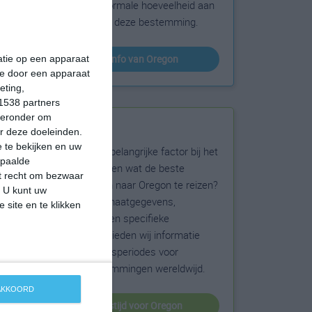
sneeuw en de normale hoeveelheid aan
zonneschijn voor deze bestemming.
klimaatinfo van Oregon
matie op een apparaat
ie door een apparaat
eting,
1538 partners
hieronder om
Beste reistijd
r deze doeleinden.
 te bekijken en uw
Het weer is een belangrijke factor bij het
epaalde
reizen. Wil je weten wat de beste
et recht om bezwaar
maanden zijn om naar Oregon te reizen?
. U kunt uw
Op basis van klimaatgegevens,
 site en te klikken
weersextremen en specifieke
weerinformatie bieden wij informatie
over de beste reisperiodes voor
duizenden bestemmingen wereldwijd.
 AKKOORD
beste reistijd voor Oregon