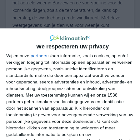
het actuele weer in Barview en de voorspelling voor de
komende dagen, zoals de temperaturen, de kans op
neerslag, de windrichting en de windkracht. Met deze
weergegevens kun je zien wat voor weer je kunt
verwachten in Barview. Op basis van de
klimaatstatistieken beschrijven we het weer per maand
We respecteren uw privacy
in Barview. Dit is geen langetermijnverwachting, maar
geeft het gemiddelde weerbeeld voor alle maanden van
Wij en onze
partners
slaan informatie, zoals cookies, op en/of
het jaar. Wil je de uitgebreide weersverwachting voor
verkrijgen toegang tot informatie op een apparaat en verwerken
persoonlijke gegevens, zoals unieke identificatoren en
Barview zien? Op de pagina met extra weerinformatie
standaardinformatie die door een apparaat wordt verzonden
tonen we de kans op sneeuw, de gevoelstemperatuur,
voor gepersonaliseerde advertenties en inhoud, advertentie- en
de zichtbaarheid, de UV-kracht, de luchtdruk en meer
inhoudsmeting, doelgroepinzichten en ontwikkeling van
goede weerinfo.
diensten.
Met uw toestemming kunnen wij en onze 1538
partners gebruikmaken van locatiegegevens en identificatie
door het scannen van apparatuur. Klik hieronder om
toestemming te geven voor bovengenoemde verwerking van uw
13
N
°C
persoonlijke gegevens voor deze doeleinden. U kunt ook
hieronder klikken om toestemming te weigeren of meer
L
gedetailleerde informatie te bekijken en uw
W