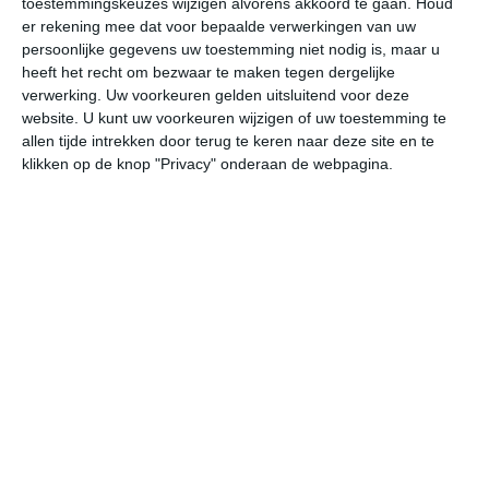
toestemmingskeuzes wijzigen alvorens akkoord te gaan.
Houd
er rekening mee dat voor bepaalde verwerkingen van uw
persoonlijke gegevens uw toestemming niet nodig is, maar u
za
zo
ma
di
wo
heeft het recht om bezwaar te maken tegen dergelijke
verwerking. Uw voorkeuren gelden uitsluitend voor deze
website. U kunt uw voorkeuren wijzigen of uw toestemming te
29°
21°
28°
20°
27°
22°
26°
21°
26°
19°
allen tijde intrekken door terug te keren naar deze site en te
klikken op de knop "Privacy" onderaan de webpagina.
28°C
25°C
24°C
22°C
21°C
23
18:00
21:00
00:00
03:00
06:00
09
18:00
21:00
00:00
03:00
06:00
09
W 3
WZW 3
W 3
NW 2
WNW 2
ZO
18:00
21:00
00:00
03:00
06:00
09