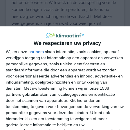
het actuele weer in Willowick en de voorspelling voor de
komende dagen, zoals de temperaturen, de kans op
neerslag, de windrichting en de windkracht. Met deze
weergegevens kun je zien wat voor weer je kunt
verwachten in Willowick. Op basis van de
klimaatstatistieken beschrijven we het weer per maand
We respecteren uw privacy
in Willowick. Dit is geen langetermijnverwachting, maar
geeft het gemiddelde weerbeeld voor alle maanden van
Wij en onze
partners
slaan informatie, zoals cookies, op en/of
het jaar. Wil je de uitgebreide weersverwachting voor
verkrijgen toegang tot informatie op een apparaat en verwerken
persoonlijke gegevens, zoals unieke identificatoren en
Willowick zien? Op de pagina met extra weerinformatie
standaardinformatie die door een apparaat wordt verzonden
tonen we de kans op sneeuw, de gevoelstemperatuur,
voor gepersonaliseerde advertenties en inhoud, advertentie- en
de zichtbaarheid, de UV-kracht, de luchtdruk en meer
inhoudsmeting, doelgroepinzichten en ontwikkeling van
goede weerinfo.
diensten.
Met uw toestemming kunnen wij en onze 1538
partners gebruikmaken van locatiegegevens en identificatie
door het scannen van apparatuur. Klik hieronder om
toestemming te geven voor bovengenoemde verwerking van uw
25
N
°C
persoonlijke gegevens voor deze doeleinden. U kunt ook
hieronder klikken om toestemming te weigeren of meer
L
gedetailleerde informatie te bekijken en uw
W