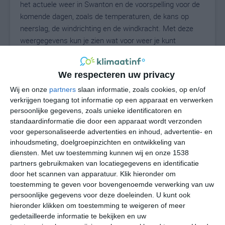
het actuele weer in Swanton en de voorspelling voor de
komende dagen, zoals de temperaturen, de kans op
neerslag, de windrichting en de windkracht. Met deze
weergegevens kun je zien wat voor weer je kunt
verwachten in Swanton. Op basis van de
klimaatstatistieken beschrijven we het weer per maand
We respecteren uw privacy
in Swanton. Dit is geen langetermijnverwachting, maar
geeft het gemiddelde weerbeeld voor alle maanden van
Wij en onze
partners
slaan informatie, zoals cookies, op en/of
het jaar. Wil je de uitgebreide weersverwachting voor
verkrijgen toegang tot informatie op een apparaat en verwerken
persoonlijke gegevens, zoals unieke identificatoren en
Swanton zien? Op de pagina met extra weerinformatie
standaardinformatie die door een apparaat wordt verzonden
tonen we de kans op sneeuw, de gevoelstemperatuur,
voor gepersonaliseerde advertenties en inhoud, advertentie- en
de zichtbaarheid, de UV-kracht, de luchtdruk en meer
inhoudsmeting, doelgroepinzichten en ontwikkeling van
goede weerinfo.
diensten.
Met uw toestemming kunnen wij en onze 1538
partners gebruikmaken van locatiegegevens en identificatie
door het scannen van apparatuur. Klik hieronder om
toestemming te geven voor bovengenoemde verwerking van uw
23
N
°C
persoonlijke gegevens voor deze doeleinden. U kunt ook
hieronder klikken om toestemming te weigeren of meer
L
gedetailleerde informatie te bekijken en uw
W