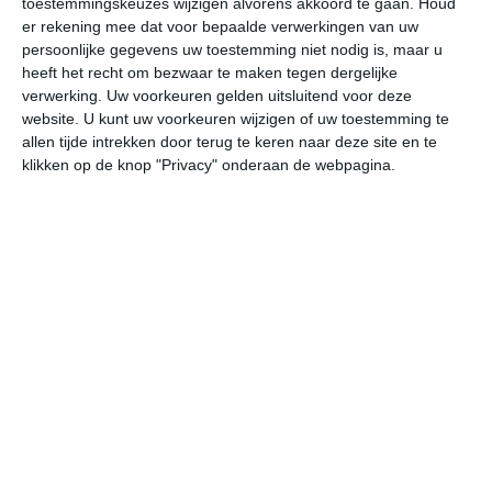
toestemmingskeuzes wijzigen alvorens akkoord te gaan.
Houd
er rekening mee dat voor bepaalde verwerkingen van uw
persoonlijke gegevens uw toestemming niet nodig is, maar u
za
zo
ma
di
wo
heeft het recht om bezwaar te maken tegen dergelijke
verwerking. Uw voorkeuren gelden uitsluitend voor deze
website. U kunt uw voorkeuren wijzigen of uw toestemming te
28°
18°
28°
13°
29°
20°
27°
19°
27°
17°
allen tijde intrekken door terug te keren naar deze site en te
klikken op de knop "Privacy" onderaan de webpagina.
23°C
27°C
28°C
27°C
21°C
17
10:00
13:00
16:00
19:00
22:00
01
10:00
13:00
16:00
19:00
22:00
01
WZW 3
WZW 4
W 4
W 3
WNW 2
WN
10:00
13:00
16:00
19:00
22:00
01