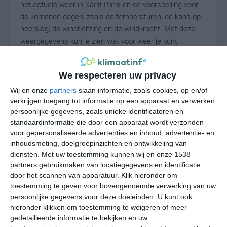
het actuele weer in Saint Paris en de voorspelling voor
de komende dagen, zoals de temperaturen, de kans op
neerslag, de windrichting en de windkracht. Met deze
weergegevens kun je zien wat voor weer je kunt
verwachten in Saint Paris. Op basis van de
klimaatstatistieken beschrijven we het weer per maand
We respecteren uw privacy
in Saint Paris. Dit is geen langetermijnverwachting, maar
geeft het gemiddelde weerbeeld voor alle maanden van
Wij en onze
partners
slaan informatie, zoals cookies, op en/of
het jaar. Wil je de uitgebreide weersverwachting voor
verkrijgen toegang tot informatie op een apparaat en verwerken
persoonlijke gegevens, zoals unieke identificatoren en
Saint Paris zien? Op de pagina met extra weerinformatie
standaardinformatie die door een apparaat wordt verzonden
tonen we de kans op sneeuw, de gevoelstemperatuur,
voor gepersonaliseerde advertenties en inhoud, advertentie- en
de zichtbaarheid, de UV-kracht, de luchtdruk en meer
inhoudsmeting, doelgroepinzichten en ontwikkeling van
goede weerinfo.
diensten.
Met uw toestemming kunnen wij en onze 1538
partners gebruikmaken van locatiegegevens en identificatie
door het scannen van apparatuur. Klik hieronder om
toestemming te geven voor bovengenoemde verwerking van uw
23
N
°C
persoonlijke gegevens voor deze doeleinden. U kunt ook
hieronder klikken om toestemming te weigeren of meer
L
gedetailleerde informatie te bekijken en uw
W