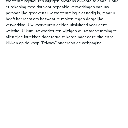
toestemmingskeuzes wijzigen alvorens akkoord te gaan.
Houd
er rekening mee dat voor bepaalde verwerkingen van uw
persoonlijke gegevens uw toestemming niet nodig is, maar u
vr
za
zo
ma
di
heeft het recht om bezwaar te maken tegen dergelijke
verwerking. Uw voorkeuren gelden uitsluitend voor deze
website. U kunt uw voorkeuren wijzigen of uw toestemming te
28°
19°
28°
19°
28°
16°
30°
20°
28°
20°
allen tijde intrekken door terug te keren naar deze site en te
klikken op de knop "Privacy" onderaan de webpagina.
20°C
23°C
26°C
26°C
25°C
21
07:00
10:00
13:00
16:00
19:00
22
07:00
10:00
13:00
16:00
19:00
22
Z 1
ZZW 2
ZW 3
ZW 3
ZW 2
Z
07:00
10:00
13:00
16:00
19:00
22