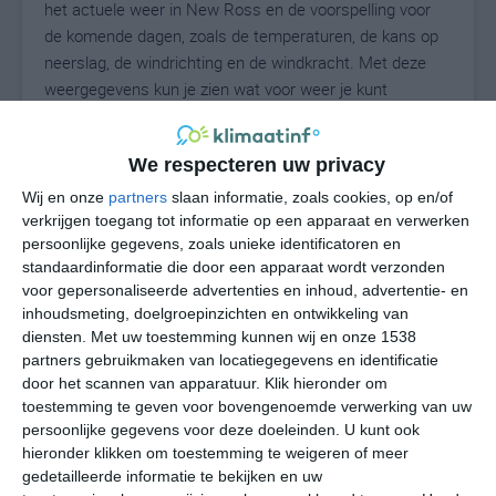
het actuele weer in New Ross en de voorspelling voor
de komende dagen, zoals de temperaturen, de kans op
neerslag, de windrichting en de windkracht. Met deze
weergegevens kun je zien wat voor weer je kunt
verwachten in New Ross. Op basis van de
klimaatstatistieken beschrijven we het weer per maand
We respecteren uw privacy
in New Ross. Dit is geen langetermijnverwachting, maar
geeft het gemiddelde weerbeeld voor alle maanden van
Wij en onze
partners
slaan informatie, zoals cookies, op en/of
het jaar. Wil je de uitgebreide weersverwachting voor
verkrijgen toegang tot informatie op een apparaat en verwerken
persoonlijke gegevens, zoals unieke identificatoren en
New Ross zien? Op de pagina met extra weerinformatie
standaardinformatie die door een apparaat wordt verzonden
tonen we de kans op sneeuw, de gevoelstemperatuur,
voor gepersonaliseerde advertenties en inhoud, advertentie- en
de zichtbaarheid, de UV-kracht, de luchtdruk en meer
inhoudsmeting, doelgroepinzichten en ontwikkeling van
goede weerinfo.
diensten.
Met uw toestemming kunnen wij en onze 1538
partners gebruikmaken van locatiegegevens en identificatie
door het scannen van apparatuur. Klik hieronder om
toestemming te geven voor bovengenoemde verwerking van uw
27
N
°C
persoonlijke gegevens voor deze doeleinden. U kunt ook
hieronder klikken om toestemming te weigeren of meer
L
gedetailleerde informatie te bekijken en uw
W