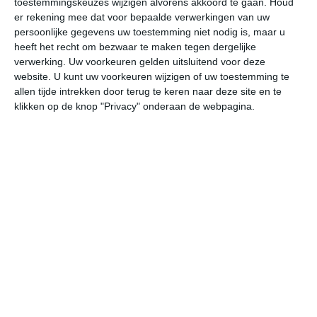
toestemmingskeuzes wijzigen alvorens akkoord te gaan.
Houd
er rekening mee dat voor bepaalde verwerkingen van uw
persoonlijke gegevens uw toestemming niet nodig is, maar u
ma
di
wo
do
vr
heeft het recht om bezwaar te maken tegen dergelijke
verwerking. Uw voorkeuren gelden uitsluitend voor deze
website. U kunt uw voorkeuren wijzigen of uw toestemming te
33°
22°
31°
22°
30°
20°
29°
20°
28°
19°
allen tijde intrekken door terug te keren naar deze site en te
klikken op de knop "Privacy" onderaan de webpagina.
32°C
31°C
25°C
24°C
23°C
23
16:00
19:00
22:00
01:00
04:00
07
16:00
19:00
22:00
01:00
04:00
07
WZW 3
WZW 3
ZW 2
ZW 2
ZW 2
WZ
16:00
19:00
22:00
01:00
04:00
07