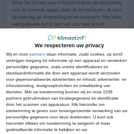
Bekijk het actuele weer in Mount Orab en de voorspelling
voor de komende dagen, zoals de temperaturen, de kans
op neerslag, de windrichting en de windkracht. Met deze
weergegevens kun je zien wat voor weer je kunt
verwachten in Mount Orab. Op basis van de
klimaatstatistieken beschrijven we het weer per maand
in Mount Orab. Dit is geen langetermijnverwachting,
We respecteren uw privacy
maar geeft het gemiddelde weerbeeld voor alle
Wij en onze
partners
slaan informatie, zoals cookies, op en/of
maanden van het jaar. Wil je de uitgebreide
verkrijgen toegang tot informatie op een apparaat en verwerken
weersverwachting voor Mount Orab zien? Op de pagina
persoonlijke gegevens, zoals unieke identificatoren en
standaardinformatie die door een apparaat wordt verzonden
met extra weerinformatie tonen we de kans op sneeuw,
voor gepersonaliseerde advertenties en inhoud, advertentie- en
de gevoelstemperatuur, de zichtbaarheid, de UV-kracht,
inhoudsmeting, doelgroepinzichten en ontwikkeling van
de luchtdruk en meer goede weerinfo.
diensten.
Met uw toestemming kunnen wij en onze 1538
partners gebruikmaken van locatiegegevens en identificatie
door het scannen van apparatuur. Klik hieronder om
toestemming te geven voor bovengenoemde verwerking van uw
24
N
°C
persoonlijke gegevens voor deze doeleinden. U kunt ook
L
hieronder klikken om toestemming te weigeren of meer
gedetailleerde informatie te bekijken en uw
W