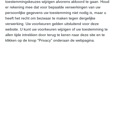
toestemmingskeuzes wijzigen alvorens akkoord te gaan.
Houd
er rekening mee dat voor bepaalde verwerkingen van uw
za
zo
ma
di
wo
persoonlijke gegevens uw toestemming niet nodig is, maar u
heeft het recht om bezwaar te maken tegen dergelijke
verwerking. Uw voorkeuren gelden uitsluitend voor deze
website. U kunt uw voorkeuren wijzigen of uw toestemming te
30°
20°
30°
19°
31°
20°
31°
21°
29°
20°
allen tijde intrekken door terug te keren naar deze site en te
klikken op de knop "Privacy" onderaan de webpagina.
21°C
21°C
21°C
26°C
29°C
29
02:00
05:00
08:00
11:00
14:00
17
02:00
05:00
08:00
11:00
14:00
17
ZZW 2
ZZW 2
ZW 2
WZW 3
WZW 3
WZ
02:00
05:00
08:00
11:00
14:00
17