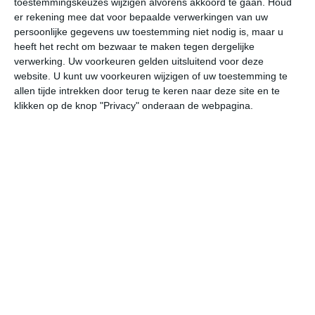
toestemmingskeuzes wijzigen alvorens akkoord te gaan.
Houd
er rekening mee dat voor bepaalde verwerkingen van uw
persoonlijke gegevens uw toestemming niet nodig is, maar u
za
zo
ma
di
wo
heeft het recht om bezwaar te maken tegen dergelijke
verwerking. Uw voorkeuren gelden uitsluitend voor deze
website. U kunt uw voorkeuren wijzigen of uw toestemming te
29°
20°
28°
19°
29°
20°
27°
20°
26°
18°
allen tijde intrekken door terug te keren naar deze site en te
klikken op de knop "Privacy" onderaan de webpagina.
21°C
20°C
23°C
26°C
28°C
28
03:00
06:00
09:00
12:00
15:00
18
03:00
06:00
09:00
12:00
15:00
18
ZZW 2
ZZW 3
ZW 3
WZW 3
W 3
WZ
03:00
06:00
09:00
12:00
15:00
18