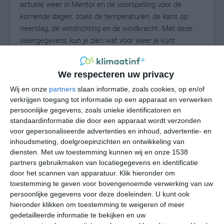
actuele weer in Mentor en de voorspelling voor de
komende dagen, zoals de temperaturen, de kans op
neerslag, de windrichting en de windkracht. Met deze
weergegevens kun je zien wat voor weer je kunt
verwachten in Mentor. Op basis van de
klimaatstatistieken beschrijven we het weer per maand
We respecteren uw privacy
in Mentor. Dit is geen langetermijnverwachting, maar
geeft het gemiddelde weerbeeld voor alle maanden van
Wij en onze
partners
slaan informatie, zoals cookies, op en/of
het jaar. Wil je de uitgebreide weersverwachting voor
verkrijgen toegang tot informatie op een apparaat en verwerken
persoonlijke gegevens, zoals unieke identificatoren en
Mentor zien? Op de pagina met extra weerinformatie
standaardinformatie die door een apparaat wordt verzonden
tonen we de kans op sneeuw, de gevoelstemperatuur,
voor gepersonaliseerde advertenties en inhoud, advertentie- en
de zichtbaarheid, de UV-kracht, de luchtdruk en meer
inhoudsmeting, doelgroepinzichten en ontwikkeling van
goede weerinfo.
diensten.
Met uw toestemming kunnen wij en onze 1538
partners gebruikmaken van locatiegegevens en identificatie
door het scannen van apparatuur. Klik hieronder om
toestemming te geven voor bovengenoemde verwerking van uw
24
N
°C
persoonlijke gegevens voor deze doeleinden. U kunt ook
hieronder klikken om toestemming te weigeren of meer
L
gedetailleerde informatie te bekijken en uw
W