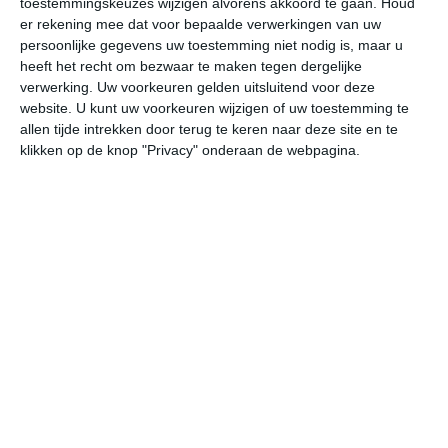
toestemmingskeuzes wijzigen alvorens akkoord te gaan.
Houd
er rekening mee dat voor bepaalde verwerkingen van uw
persoonlijke gegevens uw toestemming niet nodig is, maar u
za
zo
ma
di
wo
heeft het recht om bezwaar te maken tegen dergelijke
verwerking. Uw voorkeuren gelden uitsluitend voor deze
website. U kunt uw voorkeuren wijzigen of uw toestemming te
28°
21°
29°
19°
29°
17°
29°
18°
27°
20°
allen tijde intrekken door terug te keren naar deze site en te
klikken op de knop "Privacy" onderaan de webpagina.
21°C
21°C
20°C
22°C
25°C
28
00:00
03:00
06:00
09:00
12:00
15
00:00
03:00
06:00
09:00
12:00
15
Z 1
Z 2
ZZW 2
ZW 2
WZW 3
WZ
00:00
03:00
06:00
09:00
12:00
15