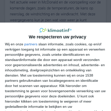
het actuele weer in McDonald en de voorspelling voor de
komende dagen, zoals de temperaturen, de kans op
neerslag, de windrichting en de windkracht. Met deze
weergegevens kun je zien wat voor weer je kunt
verwachten in McDonald. Op basis van de
klimaatstatistieken beschrijven we het weer per maand
We respecteren uw privacy
in McDonald. Dit is geen langetermijnverwachting, maar
geeft het gemiddelde weerbeeld voor alle maanden van
Wij en onze
partners
slaan informatie, zoals cookies, op en/of
het jaar. Wil je de uitgebreide weersverwachting voor
verkrijgen toegang tot informatie op een apparaat en verwerken
persoonlijke gegevens, zoals unieke identificatoren en
McDonald zien? Op de pagina met extra weerinformatie
standaardinformatie die door een apparaat wordt verzonden
tonen we de kans op sneeuw, de gevoelstemperatuur,
voor gepersonaliseerde advertenties en inhoud, advertentie- en
de zichtbaarheid, de UV-kracht, de luchtdruk en meer
inhoudsmeting, doelgroepinzichten en ontwikkeling van
goede weerinfo.
diensten.
Met uw toestemming kunnen wij en onze 1538
partners gebruikmaken van locatiegegevens en identificatie
door het scannen van apparatuur. Klik hieronder om
toestemming te geven voor bovengenoemde verwerking van uw
25
N
°C
persoonlijke gegevens voor deze doeleinden. U kunt ook
hieronder klikken om toestemming te weigeren of meer
L
gedetailleerde informatie te bekijken en uw
W