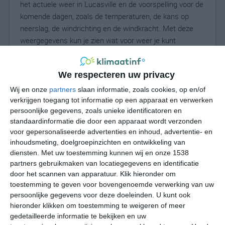
het actuele weer in Lucasville en de voorspelling voor de
komende dagen, zoals de temperaturen, de kans op
neerslag, de windrichting en de windkracht. Met deze
weergegevens kun je zien wat voor weer je kunt
verwachten in Lucasville. Op basis van de
klimaatstatistieken beschrijven we het weer per maand
We respecteren uw privacy
in Lucasville. Dit is geen langetermijnverwachting, maar
geeft het gemiddelde weerbeeld voor alle maanden van
Wij en onze
partners
slaan informatie, zoals cookies, op en/of
het jaar. Wil je de uitgebreide weersverwachting voor
verkrijgen toegang tot informatie op een apparaat en verwerken
persoonlijke gegevens, zoals unieke identificatoren en
Lucasville zien? Op de pagina met extra weerinformatie
standaardinformatie die door een apparaat wordt verzonden
tonen we de kans op sneeuw, de gevoelstemperatuur,
voor gepersonaliseerde advertenties en inhoud, advertentie- en
de zichtbaarheid, de UV-kracht, de luchtdruk en meer
inhoudsmeting, doelgroepinzichten en ontwikkeling van
goede weerinfo.
diensten.
Met uw toestemming kunnen wij en onze 1538
partners gebruikmaken van locatiegegevens en identificatie
door het scannen van apparatuur. Klik hieronder om
toestemming te geven voor bovengenoemde verwerking van uw
25
N
°C
persoonlijke gegevens voor deze doeleinden. U kunt ook
hieronder klikken om toestemming te weigeren of meer
L
gedetailleerde informatie te bekijken en uw
W