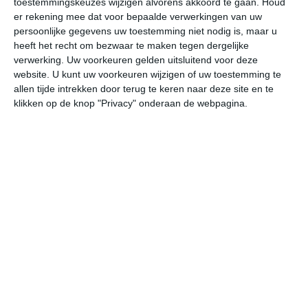
toestemmingskeuzes wijzigen alvorens akkoord te gaan.
Houd
er rekening mee dat voor bepaalde verwerkingen van uw
persoonlijke gegevens uw toestemming niet nodig is, maar u
za
zo
ma
di
wo
heeft het recht om bezwaar te maken tegen dergelijke
verwerking. Uw voorkeuren gelden uitsluitend voor deze
website. U kunt uw voorkeuren wijzigen of uw toestemming te
30°
21°
30°
19°
31°
21°
30°
22°
28°
21°
allen tijde intrekken door terug te keren naar deze site en te
klikken op de knop "Privacy" onderaan de webpagina.
21°C
23°C
27°C
29°C
29°C
25
06:00
09:00
12:00
15:00
18:00
21
06:00
09:00
12:00
15:00
18:00
21
ZZW 2
ZW 2
WZW 2
WZW 2
WZW 2
W
06:00
09:00
12:00
15:00
18:00
21