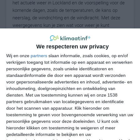
het actuele weer in Lockland en de voorspelling voor de
komende dagen, zoals de temperaturen, de kans op
neerslag, de windrichting en de windkracht. Met deze
weergegevens kun je zien wat voor weer je kunt
verwachten in Lockland. Op basis van de
klimaatstatistieken beschrijven we het weer per maand
We respecteren uw privacy
in Lockland. Dit is geen langetermijnverwachting, maar
geeft het gemiddelde weerbeeld voor alle maanden van
Wij en onze
partners
slaan informatie, zoals cookies, op en/of
het jaar. Wil je de uitgebreide weersverwachting voor
verkrijgen toegang tot informatie op een apparaat en verwerken
persoonlijke gegevens, zoals unieke identificatoren en
Lockland zien? Op de pagina met extra weerinformatie
standaardinformatie die door een apparaat wordt verzonden
tonen we de kans op sneeuw, de gevoelstemperatuur,
voor gepersonaliseerde advertenties en inhoud, advertentie- en
de zichtbaarheid, de UV-kracht, de luchtdruk en meer
inhoudsmeting, doelgroepinzichten en ontwikkeling van
goede weerinfo.
diensten.
Met uw toestemming kunnen wij en onze 1538
partners gebruikmaken van locatiegegevens en identificatie
door het scannen van apparatuur. Klik hieronder om
toestemming te geven voor bovengenoemde verwerking van uw
26
N
°C
persoonlijke gegevens voor deze doeleinden. U kunt ook
hieronder klikken om toestemming te weigeren of meer
L
gedetailleerde informatie te bekijken en uw
W