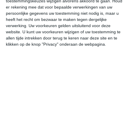
toestemmingskeuzes wijzigen alvorens akkoord te gaan.
Houd
er rekening mee dat voor bepaalde verwerkingen van uw
persoonlijke gegevens uw toestemming niet nodig is, maar u
za
zo
ma
di
wo
heeft het recht om bezwaar te maken tegen dergelijke
verwerking. Uw voorkeuren gelden uitsluitend voor deze
website. U kunt uw voorkeuren wijzigen of uw toestemming te
32°
22°
32°
19°
33°
22°
32°
23°
30°
21°
allen tijde intrekken door terug te keren naar deze site en te
klikken op de knop "Privacy" onderaan de webpagina.
23°C
27°C
31°C
31°C
28°C
25
08:00
11:00
14:00
17:00
20:00
23
08:00
11:00
14:00
17:00
20:00
23
ZW 2
WZW 2
W 3
W 3
WZW 2
WZ
08:00
11:00
14:00
17:00
20:00
23