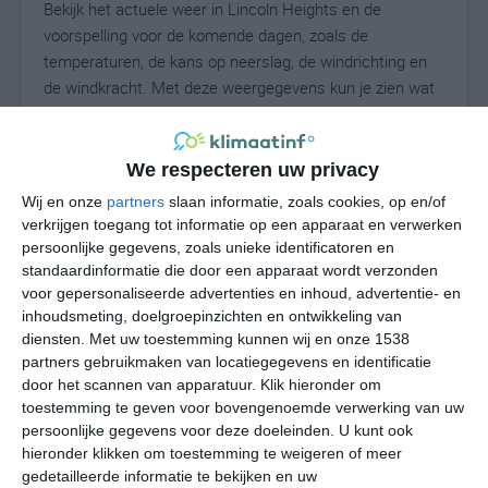
Bekijk het actuele weer in Lincoln Heights en de
voorspelling voor de komende dagen, zoals de
temperaturen, de kans op neerslag, de windrichting en
de windkracht. Met deze weergegevens kun je zien wat
voor weer je kunt verwachten in Lincoln Heights. Op
basis van de klimaatstatistieken beschrijven we het
weer per maand in Lincoln Heights. Dit is geen
We respecteren uw privacy
langetermijnverwachting, maar geeft het gemiddelde
Wij en onze
partners
slaan informatie, zoals cookies, op en/of
weerbeeld voor alle maanden van het jaar. Wil je de
verkrijgen toegang tot informatie op een apparaat en verwerken
uitgebreide weersverwachting voor Lincoln Heights
persoonlijke gegevens, zoals unieke identificatoren en
zien? Op de pagina met extra weerinformatie tonen we
standaardinformatie die door een apparaat wordt verzonden
voor gepersonaliseerde advertenties en inhoud, advertentie- en
de kans op sneeuw, de gevoelstemperatuur, de
inhoudsmeting, doelgroepinzichten en ontwikkeling van
zichtbaarheid, de UV-kracht, de luchtdruk en meer goede
diensten.
Met uw toestemming kunnen wij en onze 1538
weerinfo.
partners gebruikmaken van locatiegegevens en identificatie
door het scannen van apparatuur. Klik hieronder om
toestemming te geven voor bovengenoemde verwerking van uw
persoonlijke gegevens voor deze doeleinden. U kunt ook
25
N
°C
hieronder klikken om toestemming te weigeren of meer
L
gedetailleerde informatie te bekijken en uw