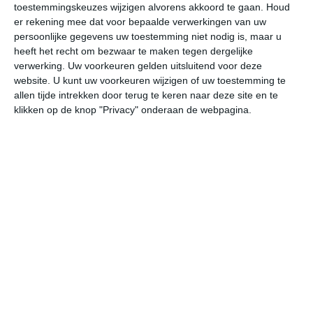
toestemmingskeuzes wijzigen alvorens akkoord te gaan.
Houd
W
er rekening mee dat voor bepaalde verwerkingen van uw
persoonlijke gegevens uw toestemming niet nodig is, maar u
vr
za
zo
ma
di
heeft het recht om bezwaar te maken tegen dergelijke
verwerking. Uw voorkeuren gelden uitsluitend voor deze
website. U kunt uw voorkeuren wijzigen of uw toestemming te
allen tijde intrekken door terug te keren naar deze site en te
31°
21°
31°
21°
31°
20°
33°
22°
32°
23°
klikken op de knop "Privacy" onderaan de webpagina.
22°C
24°C
27°C
29°C
28°C
25
06:00
09:00
12:00
15:00
18:00
21
06:00
09:00
12:00
15:00
18:00
21
ZZW 1
Z 1
ZW 2
ZW 2
ZW 2
Z