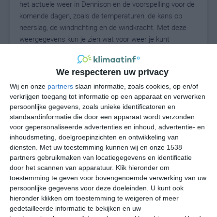
het actuele weer in Dennison en de voorspelling voor de
komende dagen, zoals de temperaturen, de kans op
neerslag, de windrichting en de windkracht. Met deze
weergegevens kun je zien wat voor weer je kunt
verwachten in Dennison. Op basis van de
klimaatstatistieken beschrijven we het weer per maand
We respecteren uw privacy
in Dennison. Dit is geen langetermijnverwachting, maar
geeft het gemiddelde weerbeeld voor alle maanden van
Wij en onze
partners
slaan informatie, zoals cookies, op en/of
het jaar. Wil je de uitgebreide weersverwachting voor
verkrijgen toegang tot informatie op een apparaat en verwerken
persoonlijke gegevens, zoals unieke identificatoren en
Dennison zien? Op de pagina met extra weerinformatie
standaardinformatie die door een apparaat wordt verzonden
tonen we de kans op sneeuw, de gevoelstemperatuur,
voor gepersonaliseerde advertenties en inhoud, advertentie- en
de zichtbaarheid, de UV-kracht, de luchtdruk en meer
inhoudsmeting, doelgroepinzichten en ontwikkeling van
goede weerinfo.
diensten.
Met uw toestemming kunnen wij en onze 1538
partners gebruikmaken van locatiegegevens en identificatie
door het scannen van apparatuur. Klik hieronder om
toestemming te geven voor bovengenoemde verwerking van uw
23
N
°C
persoonlijke gegevens voor deze doeleinden. U kunt ook
hieronder klikken om toestemming te weigeren of meer
L
gedetailleerde informatie te bekijken en uw
W