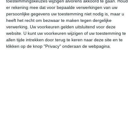
toestemmingskeuzes wijzigen alvorens akkoord te gaan.
Houd
er rekening mee dat voor bepaalde verwerkingen van uw
persoonlijke gegevens uw toestemming niet nodig is, maar u
za
zo
ma
di
wo
heeft het recht om bezwaar te maken tegen dergelijke
verwerking. Uw voorkeuren gelden uitsluitend voor deze
website. U kunt uw voorkeuren wijzigen of uw toestemming te
29°
19°
29°
16°
29°
19°
28°
20°
27°
19°
allen tijde intrekken door terug te keren naar deze site en te
klikken op de knop "Privacy" onderaan de webpagina.
24°C
28°C
28°C
24°C
21°C
20
12:00
15:00
18:00
21:00
00:00
03
12:00
15:00
18:00
21:00
00:00
03
WZW 3
WZW 3
WZW 3
WZW 2
WZW 1
WZ
12:00
15:00
18:00
21:00
00:00
03