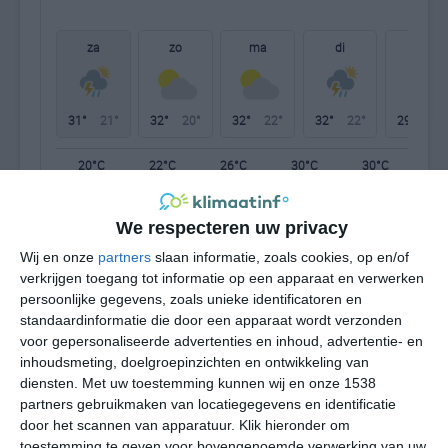
za
zo
ma
di
wo
31°
21°
32°
20°
32°
22°
32°
22°
29°
21°
20°C
22°C
26°C
30°C
30°C
27
We respecteren uw privacy
05:00
08:00
11:00
14:00
17:00
20
Wij en onze
partners
slaan informatie, zoals cookies, op en/of
verkrijgen toegang tot informatie op een apparaat en verwerken
persoonlijke gegevens, zoals unieke identificatoren en
standaardinformatie die door een apparaat wordt verzonden
05:00
08:00
11:00
14:00
17:00
20
voor gepersonaliseerde advertenties en inhoud, advertentie- en
inhoudsmeting, doelgroepinzichten en ontwikkeling van
ZW 2
ZW 2
WZW 2
WZW 3
W 3
W
diensten.
Met uw toestemming kunnen wij en onze 1538
partners gebruikmaken van locatiegegevens en identificatie
door het scannen van apparatuur. Klik hieronder om
05:00
08:00
11:00
14:00
17:00
20
toestemming te geven voor bovengenoemde verwerking van uw