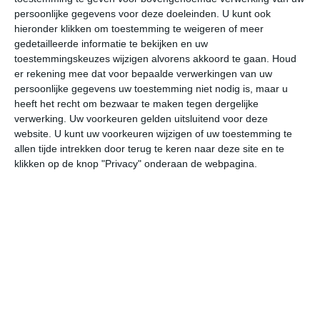
persoonlijke gegevens voor deze doeleinden. U kunt ook
hieronder klikken om toestemming te weigeren of meer
gedetailleerde informatie te bekijken en uw
bekijk de uitgebreide weersverwachting voor Cincinnati
toestemmingskeuzes wijzigen alvorens akkoord te gaan.
Houd
er rekening mee dat voor bepaalde verwerkingen van uw
persoonlijke gegevens uw toestemming niet nodig is, maar u
Op basis van de langjarige klimaatstatistieken, bepaalde
heeft het recht om bezwaar te maken tegen dergelijke
weerpatronen en specifieke gebeurtenissen kan een
verwerking. Uw voorkeuren gelden uitsluitend voor deze
gemiddeld weerbeeld per maand samengesteld worden.
website. U kunt uw voorkeuren wijzigen of uw toestemming te
allen tijde intrekken door terug te keren naar deze site en te
Het weer in januari
klikken op de knop "Privacy" onderaan de webpagina.
In de maand januari ligt de gemiddelde
maximumtemperatuur in Cincinnati rond de 3 graden
Celsius. De gemiddelde minimumtemperatuur komt in
januari uit op -7 graden. Het aantal uren dat de zon
zichtbaar is ligt in januari op deze bestemming rond de 4
uur per dag. Binnen de hele maand valt er gedurende
ongeveer 12 dagen neerslag. Als je kijkt naar de
langjarige gemiddeldes dan zorgt dat voor niet zoveel