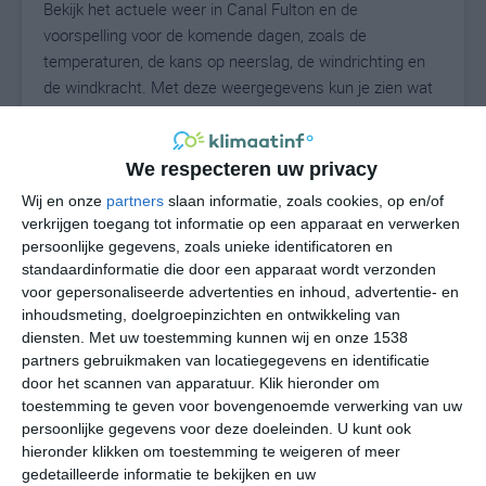
Bekijk het actuele weer in Canal Fulton en de
voorspelling voor de komende dagen, zoals de
temperaturen, de kans op neerslag, de windrichting en
de windkracht. Met deze weergegevens kun je zien wat
voor weer je kunt verwachten in Canal Fulton. Op basis
van de klimaatstatistieken beschrijven we het weer per
maand in Canal Fulton. Dit is geen
We respecteren uw privacy
langetermijnverwachting, maar geeft het gemiddelde
Wij en onze
partners
slaan informatie, zoals cookies, op en/of
weerbeeld voor alle maanden van het jaar. Wil je de
verkrijgen toegang tot informatie op een apparaat en verwerken
uitgebreide weersverwachting voor Canal Fulton zien?
persoonlijke gegevens, zoals unieke identificatoren en
Op de pagina met extra weerinformatie tonen we de
standaardinformatie die door een apparaat wordt verzonden
voor gepersonaliseerde advertenties en inhoud, advertentie- en
kans op sneeuw, de gevoelstemperatuur, de
inhoudsmeting, doelgroepinzichten en ontwikkeling van
zichtbaarheid, de UV-kracht, de luchtdruk en meer goede
diensten.
Met uw toestemming kunnen wij en onze 1538
weerinfo.
partners gebruikmaken van locatiegegevens en identificatie
door het scannen van apparatuur. Klik hieronder om
toestemming te geven voor bovengenoemde verwerking van uw
persoonlijke gegevens voor deze doeleinden. U kunt ook
23
N
°C
hieronder klikken om toestemming te weigeren of meer
L
gedetailleerde informatie te bekijken en uw