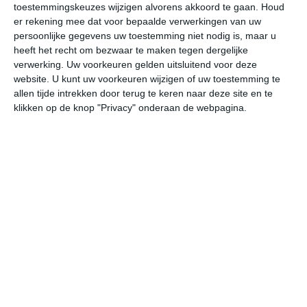
toestemmingskeuzes wijzigen alvorens akkoord te gaan.
Houd
W
er rekening mee dat voor bepaalde verwerkingen van uw
persoonlijke gegevens uw toestemming niet nodig is, maar u
vr
za
zo
ma
di
heeft het recht om bezwaar te maken tegen dergelijke
verwerking. Uw voorkeuren gelden uitsluitend voor deze
website. U kunt uw voorkeuren wijzigen of uw toestemming te
allen tijde intrekken door terug te keren naar deze site en te
28°
19°
29°
19°
29°
17°
29°
19°
28°
20°
klikken op de knop "Privacy" onderaan de webpagina.
21°C
20°C
23°C
26°C
27°C
25
04:00
07:00
10:00
13:00
16:00
19
04:00
07:00
10:00
13:00
16:00
19
Z 1
Z 1
ZZW 2
ZW 3
ZW 3
ZW