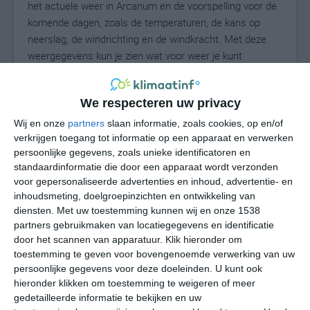
het actuele weer in Arcanum en de voorspelling voor de
komende dagen, zoals de temperaturen, de kans op
neerslag, de windrichting en de windkracht. Met deze
weergegevens kun je zien wat voor weer je kunt
verwachten in Arcanum. Op basis van de
klimaatstatistieken beschrijven we het weer per maand
We respecteren uw privacy
in Arcanum. Dit is geen langetermijnverwachting, maar
geeft het gemiddelde weerbeeld voor alle maanden van
Wij en onze
partners
slaan informatie, zoals cookies, op en/of
het jaar. Wil je de uitgebreide weersverwachting voor
verkrijgen toegang tot informatie op een apparaat en verwerken
persoonlijke gegevens, zoals unieke identificatoren en
Arcanum zien? Op de pagina met extra weerinformatie
standaardinformatie die door een apparaat wordt verzonden
tonen we de kans op sneeuw, de gevoelstemperatuur,
voor gepersonaliseerde advertenties en inhoud, advertentie- en
de zichtbaarheid, de UV-kracht, de luchtdruk en meer
inhoudsmeting, doelgroepinzichten en ontwikkeling van
goede weerinfo.
diensten.
Met uw toestemming kunnen wij en onze 1538
partners gebruikmaken van locatiegegevens en identificatie
door het scannen van apparatuur. Klik hieronder om
toestemming te geven voor bovengenoemde verwerking van uw
23
N
°C
persoonlijke gegevens voor deze doeleinden. U kunt ook
hieronder klikken om toestemming te weigeren of meer
L
gedetailleerde informatie te bekijken en uw
W