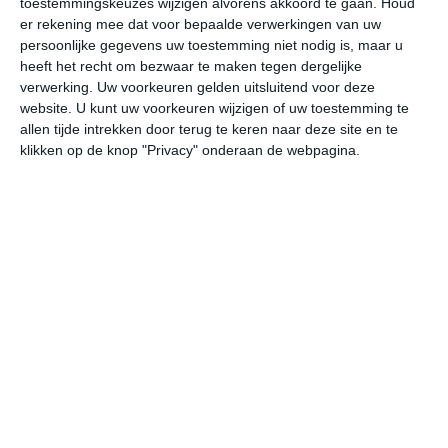
toestemmingskeuzes wijzigen alvorens akkoord te gaan.
Houd
er rekening mee dat voor bepaalde verwerkingen van uw
persoonlijke gegevens uw toestemming niet nodig is, maar u
do
vr
za
zo
ma
heeft het recht om bezwaar te maken tegen dergelijke
verwerking. Uw voorkeuren gelden uitsluitend voor deze
website. U kunt uw voorkeuren wijzigen of uw toestemming te
28°
18°
27°
19°
28°
20°
28°
17°
29°
20°
allen tijde intrekken door terug te keren naar deze site en te
klikken op de knop "Privacy" onderaan de webpagina.
28°C
27°C
23°C
21°C
20°C
19
15:00
18:00
21:00
00:00
03:00
06
15:00
18:00
21:00
00:00
03:00
06
ZW 2
W 2
NNO 1
OZO 1
Z 1
ZZ
15:00
18:00
21:00
00:00
03:00
06