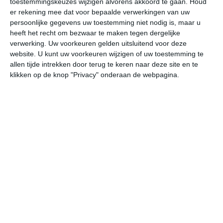
toestemmingskeuzes wijzigen alvorens akkoord te gaan.
Houd
er rekening mee dat voor bepaalde verwerkingen van uw
persoonlijke gegevens uw toestemming niet nodig is, maar u
do
vr
za
zo
ma
heeft het recht om bezwaar te maken tegen dergelijke
verwerking. Uw voorkeuren gelden uitsluitend voor deze
website. U kunt uw voorkeuren wijzigen of uw toestemming te
30°
12°
24°
10°
26°
10°
25°
11°
25°
11°
allen tijde intrekken door terug te keren naar deze site en te
klikken op de knop "Privacy" onderaan de webpagina.
15°C
26°C
29°C
28°C
22°C
16
09:00
12:00
15:00
18:00
21:00
00
09:00
12:00
15:00
18:00
21:00
00
WZW 2
W 3
W 4
W 4
NNW 5
NN
09:00
12:00
15:00
18:00
21:00
00