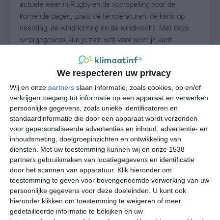
actuele weer in Rugby en de voorspelling voor de
komende dagen, zoals de temperaturen, de kans op
neerslag, de windrichting en de windkracht. Met deze
weergegevens kun je zien wat voor weer je kunt
verwachten in Rugby. Op basis van de
klimaatstatistieken beschrijven we het weer per maand
We respecteren uw privacy
in Rugby. Dit is geen langetermijnverwachting, maar
geeft het gemiddelde weerbeeld voor alle maanden van
Wij en onze
partners
slaan informatie, zoals cookies, op en/of
het jaar. Wil je de uitgebreide weersverwachting voor
verkrijgen toegang tot informatie op een apparaat en verwerken
persoonlijke gegevens, zoals unieke identificatoren en
Rugby zien? Op de pagina met extra weerinformatie
standaardinformatie die door een apparaat wordt verzonden
tonen we de kans op sneeuw, de gevoelstemperatuur,
voor gepersonaliseerde advertenties en inhoud, advertentie- en
de zichtbaarheid, de UV-kracht, de luchtdruk en meer
inhoudsmeting, doelgroepinzichten en ontwikkeling van
goede weerinfo.
diensten.
Met uw toestemming kunnen wij en onze 1538
partners gebruikmaken van locatiegegevens en identificatie
door het scannen van apparatuur. Klik hieronder om
toestemming te geven voor bovengenoemde verwerking van uw
21
N
°C
persoonlijke gegevens voor deze doeleinden. U kunt ook
hieronder klikken om toestemming te weigeren of meer
L
gedetailleerde informatie te bekijken en uw
W