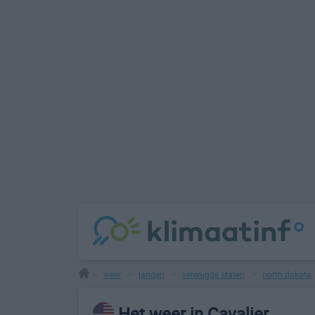
weer
landen
verenigde staten
north dakota
>
>
>
>
Het weer in Cavalier