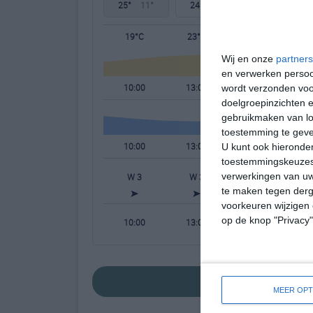
25°
11°
24°
11°
25°
12°
19°C
23°C
24°C
Wij en onze
partners
en verwerken persoon
10:00
13:00
16:00
wordt verzonden voo
doelgroepinzichten e
gebruikmaken van loc
toestemming te gev
10:00
13:00
16:00
U kunt ook hieronder
toestemmingskeuzes 
verwerkingen van uw
W 3
W 3
NW 3
N
te maken tegen derge
voorkeuren wijzigen 
op de knop "Privacy
10:00
13:00
16:00
bekijk de uitgebr
MEER OPT