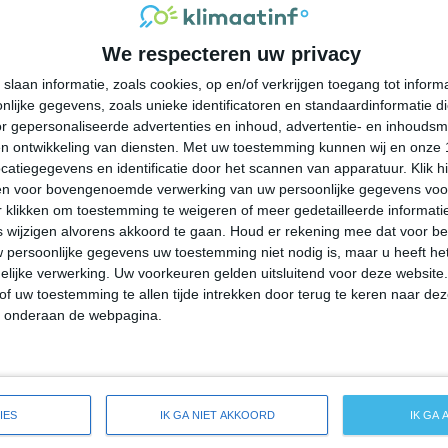
26°
13°
23°
14°
23°
11°
26°
12°
We respecteren uw privacy
23°C
18°C
14°C
13°C
12°C
slaan informatie, zoals cookies, op en/of verkrijgen toegang tot infor
lijke gegevens, zoals unieke identificatoren en standaardinformatie d
19:00
22:00
01:00
04:00
07:00
r gepersonaliseerde advertenties en inhoud, advertentie- en inhoudsm
n ontwikkeling van diensten.
Met uw toestemming kunnen wij en onze 
atiegegevens en identificatie door het scannen van apparatuur. Klik 
en voor bovengenoemde verwerking van uw persoonlijke gegevens voo
19:00
22:00
01:00
04:00
07:00
 klikken om toestemming te weigeren of meer gedetailleerde informatie
wijzigen alvorens akkoord te gaan.
Houd er rekening mee dat voor b
 persoonlijke gegevens uw toestemming niet nodig is, maar u heeft h
NW 3
N 2
NNW 2
NW 2
NW 2
lijke verwerking. Uw voorkeuren gelden uitsluitend voor deze website
of uw toestemming te allen tijde intrekken door terug te keren naar deze
" onderaan de webpagina.
19:00
22:00
01:00
04:00
07:00
eide weersverwachting voor Cavalier
IES
IK GA NIET AKKOORD
IK GA