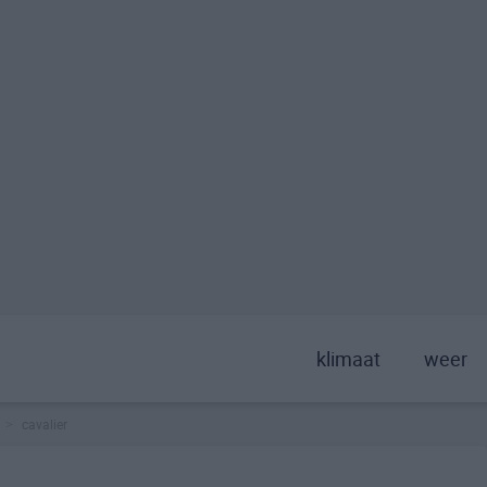
klimaat
weer
cavalier
>