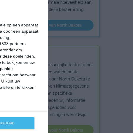
sneeuw en de normale hoeveelheid aan
zonneschijn voor deze bestemming.
klimaatinfo van North Dakota
matie op een apparaat
ie door een apparaat
eting,
1538 partners
hieronder om
Beste reistijd
r deze doeleinden.
 te bekijken en uw
Het weer is een belangrijke factor bij het
epaalde
reizen. Wil je weten wat de beste
et recht om bezwaar
maanden zijn om naar North Dakota te
. U kunt uw
reizen? Op basis van klimaatgegevens,
 site en te klikken
weersextremen en specifieke
weerinformatie bieden wij informatie
over de beste reisperiodes voor
duizenden bestemmingen wereldwijd.
 AKKOORD
beste reistijd voor North Dakota