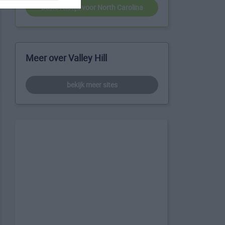
beste reistijd voor North Carolina
Meer over Valley Hill
bekijk meer sites