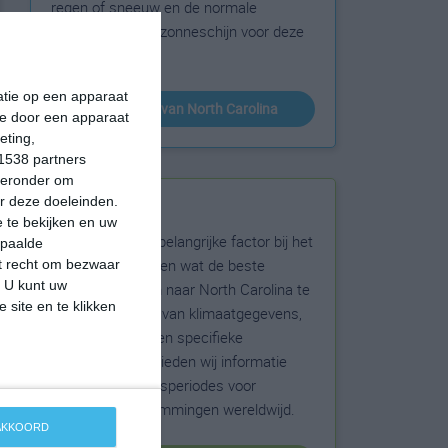
regen of sneeuw en de normale
hoeveelheid aan zonneschijn voor deze
bestemming.
matie op een apparaat
klimaatinfo van North Carolina
ie door een apparaat
eting,
1538 partners
hieronder om
r deze doeleinden.
Beste reistijd
 te bekijken en uw
Het weer is een belangrijke factor bij het
epaalde
reizen. Wil je weten wat de beste
et recht om bezwaar
. U kunt uw
maanden zijn om naar North Carolina te
 site en te klikken
reizen? Op basis van klimaatgegevens,
weersextremen en specifieke
weerinformatie bieden wij informatie
over de beste reisperiodes voor
duizenden bestemmingen wereldwijd.
 AKKOORD