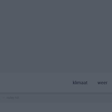
klimaat
weer
a
valley hill
>