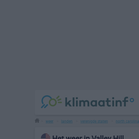
weer
landen
verenigde staten
north carolin
>
>
>
>
Het weer in Valley Hill