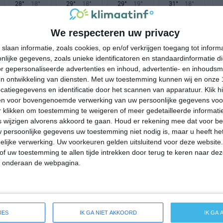
28°
18°
29°
18°
29°
19°
31°
18°
20°C
25°C
26°C
25°C
22°C
We respecteren uw privacy
slaan informatie, zoals cookies, op en/of verkrijgen toegang tot infor
lijke gegevens, zoals unieke identificatoren en standaardinformatie d
09:00
12:00
15:00
18:00
21:00
r gepersonaliseerde advertenties en inhoud, advertentie- en inhoudsm
n ontwikkeling van diensten.
Met uw toestemming kunnen wij en onze 
atiegegevens en identificatie door het scannen van apparatuur. Klik 
en voor bovengenoemde verwerking van uw persoonlijke gegevens voo
09:00
12:00
15:00
18:00
21:00
 klikken om toestemming te weigeren of meer gedetailleerde informatie
wijzigen alvorens akkoord te gaan.
Houd er rekening mee dat voor b
ZW 1
Z 1
Z 2
ZZW 2
ZZW 1
 persoonlijke gegevens uw toestemming niet nodig is, maar u heeft h
lijke verwerking. Uw voorkeuren gelden uitsluitend voor deze website
of uw toestemming te allen tijde intrekken door terug te keren naar deze
09:00
12:00
15:00
18:00
21:00
" onderaan de webpagina.
ide weersverwachting voor Valley Hill
IES
IK GA NIET AKKOORD
IK GA