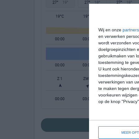
27°
19°
27°
18°
27°
18°
19°C
19°C
18°C
Wij en onze
partners
en verwerken persoon
00:00
03:00
06:00
wordt verzonden voo
doelgroepinzichten e
gebruikmaken van loc
toestemming te gev
00:00
03:00
06:00
U kunt ook hieronder
toestemmingskeuzes 
Z 1
ZW 1
ZW 1
W
verwerkingen van uw
te maken tegen derge
voorkeuren wijzigen 
00:00
03:00
06:00
op de knop "Privacy
bekijk de uitgebre
MEER OPT