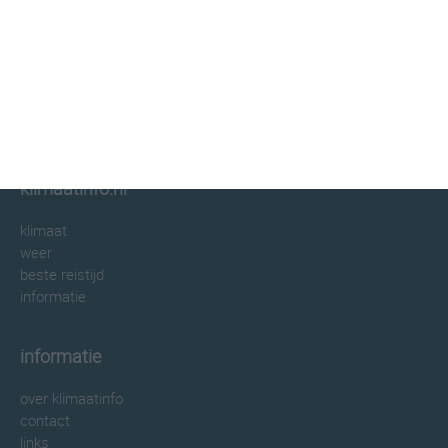
klimaatinfo.nl
klimaat
weer
beste reistijd
informatie
informatie
over klimaatinfo
contact
links