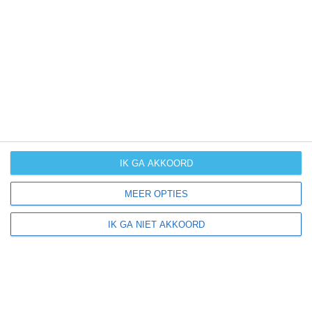
UV-index
UV 2
Swannanoa ligt in:
Amerika
Noord-Amerika
Verenigde Staten van Amerika
IK GA AKKOORD
North Carolina
MEER OPTIES
IK GA NIET AKKOORD
Klimaatinfo van North Carolina
Het actuele weer en de weersvoorspelling voor de
komende dagen of weken zeggen niets over hoe het
weer in andere maanden kan zijn. Wil je een indicatie
hebben van hoe het weer gemiddeld is in North