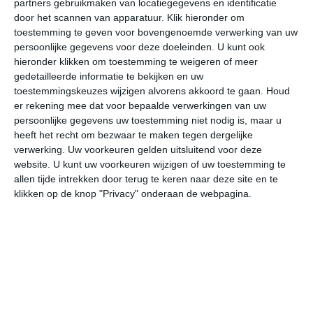
partners gebruikmaken van locatiegegevens en identificatie
door het scannen van apparatuur. Klik hieronder om
toestemming te geven voor bovengenoemde verwerking van uw
28°
17°
29°
18°
29°
18°
30°
18°
30°
19°
persoonlijke gegevens voor deze doeleinden. U kunt ook
hieronder klikken om toestemming te weigeren of meer
20°C
25°C
27°C
25°C
22°C
20
gedetailleerde informatie te bekijken en uw
toestemmingskeuzes wijzigen alvorens akkoord te gaan.
Houd
er rekening mee dat voor bepaalde verwerkingen van uw
09:00
12:00
15:00
18:00
21:00
00
persoonlijke gegevens uw toestemming niet nodig is, maar u
heeft het recht om bezwaar te maken tegen dergelijke
verwerking. Uw voorkeuren gelden uitsluitend voor deze
website. U kunt uw voorkeuren wijzigen of uw toestemming te
09:00
12:00
15:00
18:00
21:00
00
allen tijde intrekken door terug te keren naar deze site en te
klikken op de knop "Privacy" onderaan de webpagina.
ZW 1
ZZW 2
ZZW 2
ZW 2
Z 1
ZW
09:00
12:00
15:00
18:00
21:00
00