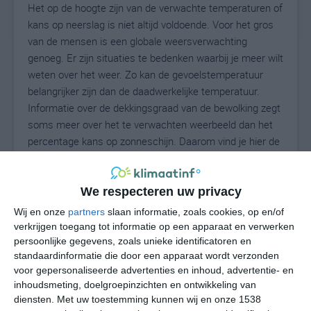
Het op de hoogte zijn van de verwachte temperaturen of
kans op neerslag is niet altijd voldoende. Voor het gros
van de mensen is een globale weersverwachting
genoeg. Er zijn situaties te bedenken waarbij je meer wilt
weten over het weer. Zo kan de gevoelstemperatuur
belangrijker zijn dan de daadwerkelijke temperatuur.
Informatie over de dekkingsgraad van de bewolking zegt
soms meer over het te verwachten weerbeeld dan het
percentage kans op zonneschijn. Daarom vind je hier de
uitgebreide weersvoorspelling voor Swannanoa.
We respecteren uw privacy
22
Wij en onze
partners
slaan informatie, zoals cookies, op en/of
N
°C
verkrijgen toegang tot informatie op een apparaat en verwerken
L
persoonlijke gegevens, zoals unieke identificatoren en
standaardinformatie die door een apparaat wordt verzonden
W
voor gepersonaliseerde advertenties en inhoud, advertentie- en
inhoudsmeting, doelgroepinzichten en ontwikkeling van
vr
za
zo
ma
di
diensten.
Met uw toestemming kunnen wij en onze 1538