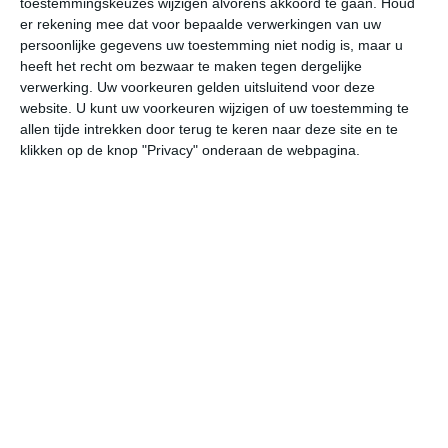
toestemmingskeuzes wijzigen alvorens akkoord te gaan.
Houd
er rekening mee dat voor bepaalde verwerkingen van uw
persoonlijke gegevens uw toestemming niet nodig is, maar u
do
vr
za
zo
ma
heeft het recht om bezwaar te maken tegen dergelijke
verwerking. Uw voorkeuren gelden uitsluitend voor deze
website. U kunt uw voorkeuren wijzigen of uw toestemming te
32°
23°
33°
22°
33°
22°
33°
23°
35°
23°
allen tijde intrekken door terug te keren naar deze site en te
klikken op de knop "Privacy" onderaan de webpagina.
29°C
30°C
29°C
26°C
24°C
23
12:00
15:00
18:00
21:00
00:00
03
12:00
15:00
18:00
21:00
00:00
03
ZZW 2
Z 2
ZZW 2
Z 1
Z 1
Z
12:00
15:00
18:00
21:00
00:00
03