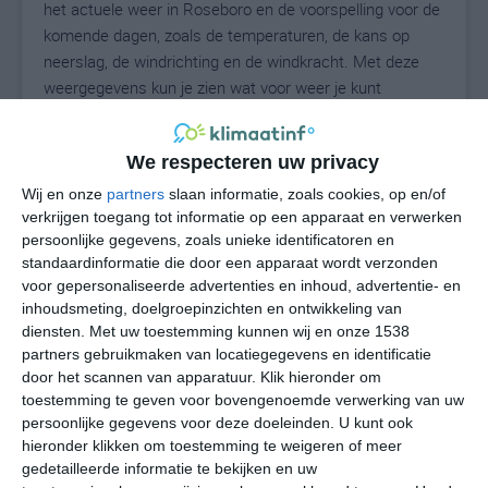
het actuele weer in Roseboro en de voorspelling voor de
komende dagen, zoals de temperaturen, de kans op
neerslag, de windrichting en de windkracht. Met deze
weergegevens kun je zien wat voor weer je kunt
verwachten in Roseboro. Op basis van de
klimaatstatistieken beschrijven we het weer per maand
We respecteren uw privacy
in Roseboro. Dit is geen langetermijnverwachting, maar
geeft het gemiddelde weerbeeld voor alle maanden van
Wij en onze
partners
slaan informatie, zoals cookies, op en/of
het jaar. Wil je de uitgebreide weersverwachting voor
verkrijgen toegang tot informatie op een apparaat en verwerken
persoonlijke gegevens, zoals unieke identificatoren en
Roseboro zien? Op de pagina met extra weerinformatie
standaardinformatie die door een apparaat wordt verzonden
tonen we de kans op sneeuw, de gevoelstemperatuur,
voor gepersonaliseerde advertenties en inhoud, advertentie- en
de zichtbaarheid, de UV-kracht, de luchtdruk en meer
inhoudsmeting, doelgroepinzichten en ontwikkeling van
goede weerinfo.
diensten.
Met uw toestemming kunnen wij en onze 1538
partners gebruikmaken van locatiegegevens en identificatie
door het scannen van apparatuur. Klik hieronder om
toestemming te geven voor bovengenoemde verwerking van uw
26
N
°C
persoonlijke gegevens voor deze doeleinden. U kunt ook
hieronder klikken om toestemming te weigeren of meer
L
gedetailleerde informatie te bekijken en uw
W