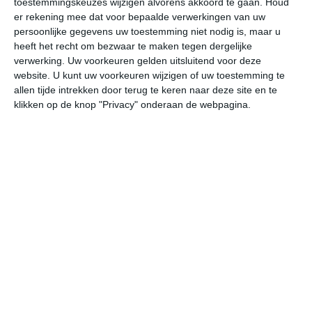
toestemmingskeuzes wijzigen alvorens akkoord te gaan.
Houd
er rekening mee dat voor bepaalde verwerkingen van uw
persoonlijke gegevens uw toestemming niet nodig is, maar u
vr
za
zo
ma
di
heeft het recht om bezwaar te maken tegen dergelijke
verwerking. Uw voorkeuren gelden uitsluitend voor deze
website. U kunt uw voorkeuren wijzigen of uw toestemming te
32°
23°
32°
22°
33°
23°
33°
24°
35°
24°
allen tijde intrekken door terug te keren naar deze site en te
klikken op de knop "Privacy" onderaan de webpagina.
31°C
30°C
26°C
25°C
23°C
23
15:00
18:00
21:00
00:00
03:00
06
15:00
18:00
21:00
00:00
03:00
06
ZZW 2
ZZW 3
Z 2
ZZW 2
ZZW 1
ZZ
15:00
18:00
21:00
00:00
03:00
06