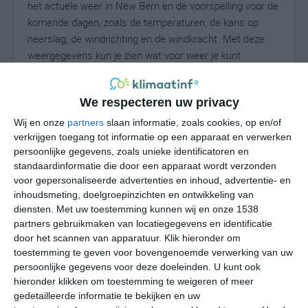
het actuele weer in New Bern en de voorspelling voor de
komende dagen, zoals de temperaturen, de kans op
neerslag, de windrichting en de windkracht. Met deze
weergegevens kun je zien wat voor weer je kunt
verwachten in New Bern. Op basis van de
klimaatstatistieken beschrijven we het weer per maand
We respecteren uw privacy
in New Bern. Dit is geen langetermijnverwachting, maar
geeft het gemiddelde weerbeeld voor alle maanden van
Wij en onze
partners
slaan informatie, zoals cookies, op en/of
het jaar. Wil je de uitgebreide weersverwachting voor
verkrijgen toegang tot informatie op een apparaat en verwerken
persoonlijke gegevens, zoals unieke identificatoren en
New Bern zien? Op de pagina met extra weerinformatie
standaardinformatie die door een apparaat wordt verzonden
tonen we de kans op sneeuw, de gevoelstemperatuur,
voor gepersonaliseerde advertenties en inhoud, advertentie- en
de zichtbaarheid, de UV-kracht, de luchtdruk en meer
inhoudsmeting, doelgroepinzichten en ontwikkeling van
goede weerinfo.
diensten.
Met uw toestemming kunnen wij en onze 1538
partners gebruikmaken van locatiegegevens en identificatie
door het scannen van apparatuur. Klik hieronder om
toestemming te geven voor bovengenoemde verwerking van uw
27
N
°C
persoonlijke gegevens voor deze doeleinden. U kunt ook
hieronder klikken om toestemming te weigeren of meer
L
gedetailleerde informatie te bekijken en uw
W