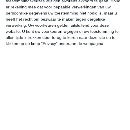
toestemmingskeuzes wijzigen alvorens akkoord te gaan.
Houd
er rekening mee dat voor bepaalde verwerkingen van uw
persoonlijke gegevens uw toestemming niet nodig is, maar u
za
zo
ma
di
wo
heeft het recht om bezwaar te maken tegen dergelijke
verwerking. Uw voorkeuren gelden uitsluitend voor deze
website. U kunt uw voorkeuren wijzigen of uw toestemming te
31°
23°
31°
23°
32°
24°
33°
24°
33°
25°
allen tijde intrekken door terug te keren naar deze site en te
klikken op de knop "Privacy" onderaan de webpagina.
24°C
24°C
27°C
30°C
31°C
29
03:00
06:00
09:00
12:00
15:00
18
03:00
06:00
09:00
12:00
15:00
18
ZW 1
ZZW 1
ZW 1
ZZW 2
Z 3
Z
03:00
06:00
09:00
12:00
15:00
18