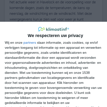
het actuele weer in Havelock en de voorspelling voor de
komende dagen, zoals de temperaturen, de kans op
neerslag, de windrichting en de windkracht. Met deze
weergegevens kun je zien wat voor weer je kunt
verwachten in Havelock. Op basis van de
klimaatstatistieken beschrijven we het weer per maand
We respecteren uw privacy
in Havelock. Dit is geen langetermijnverwachting, maar
geeft het gemiddelde weerbeeld voor alle maanden van
Wij en onze
partners
slaan informatie, zoals cookies, op en/of
het jaar. Wil je de uitgebreide weersverwachting voor
verkrijgen toegang tot informatie op een apparaat en verwerken
persoonlijke gegevens, zoals unieke identificatoren en
Havelock zien? Op de pagina met extra weerinformatie
standaardinformatie die door een apparaat wordt verzonden
tonen we de kans op sneeuw, de gevoelstemperatuur,
voor gepersonaliseerde advertenties en inhoud, advertentie- en
de zichtbaarheid, de UV-kracht, de luchtdruk en meer
inhoudsmeting, doelgroepinzichten en ontwikkeling van
goede weerinfo.
diensten.
Met uw toestemming kunnen wij en onze 1538
partners gebruikmaken van locatiegegevens en identificatie
door het scannen van apparatuur. Klik hieronder om
toestemming te geven voor bovengenoemde verwerking van uw
27
N
°C
persoonlijke gegevens voor deze doeleinden. U kunt ook
hieronder klikken om toestemming te weigeren of meer
L
gedetailleerde informatie te bekijken en uw
W