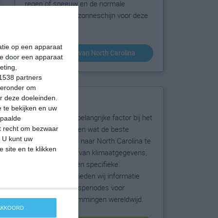
regen of sneeuw en de normale
hoeveelheid aan zonneschijn voor deze
bestemming.
matie op een apparaat
klimaatinfo van North Carolina
ie door een apparaat
eting,
1538 partners
hieronder om
r deze doeleinden.
Beste reistijd
 te bekijken en uw
Het weer is een belangrijke factor bij het
epaalde
reizen. Wil je weten wat de beste
et recht om bezwaar
. U kunt uw
maanden zijn om naar North Carolina te
 site en te klikken
reizen? Op basis van klimaatgegevens,
weersextremen en specifieke
weerinformatie bieden wij informatie
over de beste reisperiodes voor
duizenden bestemmingen wereldwijd.
 AKKOORD