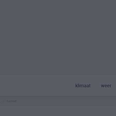
klimaat
weer
a
hamlet
>