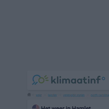
weer
landen
verenigde staten
north carolin
>
>
>
>
Het weer in Hamlet