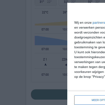
31°
22°
32°
22°
32°
22°
22°C
26°C
30°C
Wij en onze
partners
en verwerken persoon
07:00
10:00
13:00
wordt verzonden voo
doelgroepinzichten e
gebruikmaken van loc
toestemming te gev
07:00
10:00
13:00
U kunt ook hieronder
toestemmingskeuzes 
Z 1
ZZW 2
ZZW 2
verwerkingen van uw
te maken tegen derge
voorkeuren wijzigen 
07:00
10:00
13:00
op de knop "Privacy
bekijk de uitgeb
MEER OPT