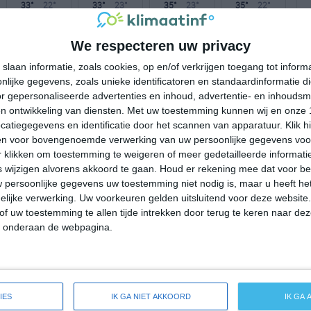
33°
22°
33°
23°
35°
23°
35°
22°
30°C
27°C
24°C
23°C
22°C
We respecteren uw privacy
slaan informatie, zoals cookies, op en/of verkrijgen toegang tot infor
lijke gegevens, zoals unieke identificatoren en standaardinformatie d
16:00
19:00
22:00
01:00
04:00
r gepersonaliseerde advertenties en inhoud, advertentie- en inhoudsm
n ontwikkeling van diensten.
Met uw toestemming kunnen wij en onze 
atiegegevens en identificatie door het scannen van apparatuur. Klik 
en voor bovengenoemde verwerking van uw persoonlijke gegevens voo
16:00
19:00
22:00
01:00
04:00
 klikken om toestemming te weigeren of meer gedetailleerde informatie
wijzigen alvorens akkoord te gaan.
Houd er rekening mee dat voor b
Z 2
ZZO 2
ZZO 1
Z 1
Z 1
 persoonlijke gegevens uw toestemming niet nodig is, maar u heeft h
lijke verwerking. Uw voorkeuren gelden uitsluitend voor deze website
of uw toestemming te allen tijde intrekken door terug te keren naar deze
16:00
19:00
22:00
01:00
04:00
" onderaan de webpagina.
reide weersverwachting voor Hamlet
IES
IK GA NIET AKKOORD
IK GA