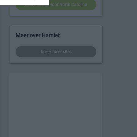
beste reistijd voor North Carolina
Meer over Hamlet
bekijk meer sites