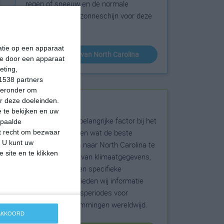
regen of sneeuw en de normale
hoeveelheid aan zonneschijn voor deze
bestemming.
matie op een apparaat
klimaatinfo van North Carolina
ie door een apparaat
eting,
1538 partners
hieronder om
r deze doeleinden.
Beste reistijd
 te bekijken en uw
Het weer is een belangrijke factor bij het
epaalde
reizen. Wil je weten wat de beste
et recht om bezwaar
. U kunt uw
maanden zijn om naar North Carolina te
 site en te klikken
reizen? Op basis van klimaatgegevens,
weersextremen en specifieke
weerinformatie bieden wij informatie
over de beste reisperiodes voor
duizenden bestemmingen wereldwijd.
 AKKOORD