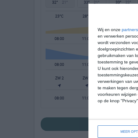
32°
21°
33°
21°
33°
22°
23°C
28°C
31°C
Wij en onze
partners
en verwerken persoon
08:00
11:00
14:00
wordt verzonden voo
doelgroepinzichten e
gebruikmaken van loc
toestemming te gev
08:00
11:00
14:00
U kunt ook hieronder
toestemmingskeuzes 
ZW 2
ZW 3
ZW 3
verwerkingen van uw
te maken tegen derge
voorkeuren wijzigen 
08:00
11:00
14:00
op de knop "Privacy
bekijk de uitgebre
MEER OPT