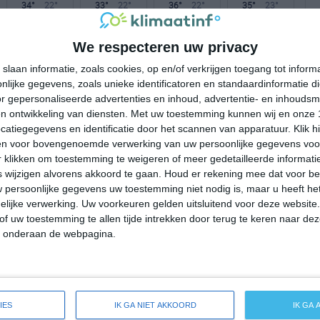
34°
22°
33°
22°
36°
22°
35°
23°
31°C
27°C
24°C
23°C
22°C
We respecteren uw privacy
slaan informatie, zoals cookies, op en/of verkrijgen toegang tot infor
lijke gegevens, zoals unieke identificatoren en standaardinformatie d
17:00
20:00
23:00
02:00
05:00
r gepersonaliseerde advertenties en inhoud, advertentie- en inhoudsm
n ontwikkeling van diensten.
Met uw toestemming kunnen wij en onze 
atiegegevens en identificatie door het scannen van apparatuur. Klik 
en voor bovengenoemde verwerking van uw persoonlijke gegevens voo
17:00
20:00
23:00
02:00
05:00
 klikken om toestemming te weigeren of meer gedetailleerde informatie
wijzigen alvorens akkoord te gaan.
Houd er rekening mee dat voor b
ZZW 3
ZW 2
ZZW 1
ZW 1
ZW 1
 persoonlijke gegevens uw toestemming niet nodig is, maar u heeft h
lijke verwerking. Uw voorkeuren gelden uitsluitend voor deze website
of uw toestemming te allen tijde intrekken door terug te keren naar deze
17:00
20:00
23:00
02:00
05:00
" onderaan de webpagina.
ide weersverwachting voor Green Level
IES
IK GA NIET AKKOORD
IK GA