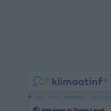
weer
landen
verenigde staten
north carolin
>
>
>
>
Het weer in Green Level