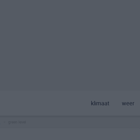
klimaat
weer
a
green level
>