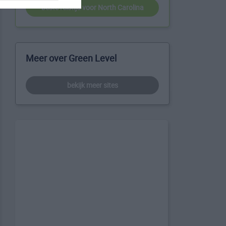
beste reistijd voor North Carolina
Meer over Green Level
bekijk meer sites