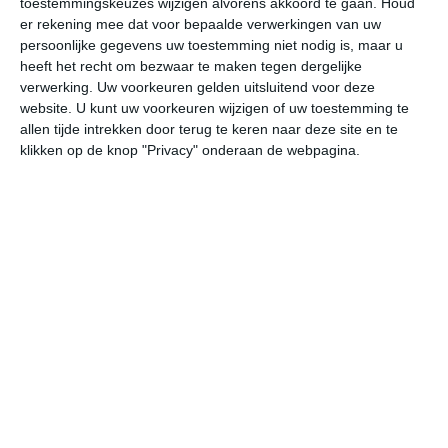
toestemmingskeuzes wijzigen alvorens akkoord te gaan.
Houd
er rekening mee dat voor bepaalde verwerkingen van uw
persoonlijke gegevens uw toestemming niet nodig is, maar u
do
vr
za
zo
ma
heeft het recht om bezwaar te maken tegen dergelijke
verwerking. Uw voorkeuren gelden uitsluitend voor deze
website. U kunt uw voorkeuren wijzigen of uw toestemming te
27°
18°
27°
18°
28°
19°
28°
18°
29°
18°
allen tijde intrekken door terug te keren naar deze site en te
klikken op de knop "Privacy" onderaan de webpagina.
18°C
22°C
26°C
26°C
24°C
20
07:00
10:00
13:00
16:00
19:00
22
07:00
10:00
13:00
16:00
19:00
22
W 0
ZW 1
Z 2
ZZW 2
Z 1
Z
07:00
10:00
13:00
16:00
19:00
22