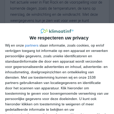
het actuele weer in Flat Rock en de voorspelling voor de
komende dagen, zoals de temperaturen, de kans op
neerslag, de windrichting en de windkracht. Met deze
weergegevens kun je zien wat voor weer je kunt
verwachten in Flat Rock. Op basis van de
klimaatstatistieken beschrijven we het weer per maand
We respecteren uw privacy
in Flat Rock. Dit is geen langetermijnverwachting, maar
geeft het gemiddelde weerbeeld voor alle maanden van
Wij en onze
partners
slaan informatie, zoals cookies, op en/of
het jaar. Wil je de uitgebreide weersverwachting voor
verkrijgen toegang tot informatie op een apparaat en verwerken
persoonlijke gegevens, zoals unieke identificatoren en
Flat Rock zien? Op de pagina met extra weerinformatie
standaardinformatie die door een apparaat wordt verzonden
tonen we de kans op sneeuw, de gevoelstemperatuur,
voor gepersonaliseerde advertenties en inhoud, advertentie- en
de zichtbaarheid, de UV-kracht, de luchtdruk en meer
inhoudsmeting, doelgroepinzichten en ontwikkeling van
goede weerinfo.
diensten.
Met uw toestemming kunnen wij en onze 1538
partners gebruikmaken van locatiegegevens en identificatie
door het scannen van apparatuur. Klik hieronder om
toestemming te geven voor bovengenoemde verwerking van uw
22
N
°C
persoonlijke gegevens voor deze doeleinden. U kunt ook
hieronder klikken om toestemming te weigeren of meer
L
gedetailleerde informatie te bekijken en uw
W