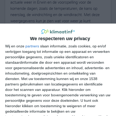
actuele weer in Erwin en de voorspelling voor de
komende dagen, zoals de temperaturen, de kans op
neerslag, de windrichting en de windkracht. Met deze
weergegevens kun je zien wat voor weer je kunt
verwachten in Erwin. Op basis van de
klimaatstatistieken beschrijven we het weer per maand
We respecteren uw privacy
in Erwin. Dit is geen langetermijnverwachting, maar
geeft het gemiddelde weerbeeld voor alle maanden van
Wij en onze
partners
slaan informatie, zoals cookies, op en/of
het jaar. Wil je de uitgebreide weersverwachting voor
verkrijgen toegang tot informatie op een apparaat en verwerken
persoonlijke gegevens, zoals unieke identificatoren en
Erwin zien? Op de pagina met extra weerinformatie
standaardinformatie die door een apparaat wordt verzonden
tonen we de kans op sneeuw, de gevoelstemperatuur,
voor gepersonaliseerde advertenties en inhoud, advertentie- en
de zichtbaarheid, de UV-kracht, de luchtdruk en meer
inhoudsmeting, doelgroepinzichten en ontwikkeling van
goede weerinfo.
diensten.
Met uw toestemming kunnen wij en onze 1538
partners gebruikmaken van locatiegegevens en identificatie
door het scannen van apparatuur. Klik hieronder om
toestemming te geven voor bovengenoemde verwerking van uw
28
N
°C
persoonlijke gegevens voor deze doeleinden. U kunt ook
hieronder klikken om toestemming te weigeren of meer
L
gedetailleerde informatie te bekijken en uw
W