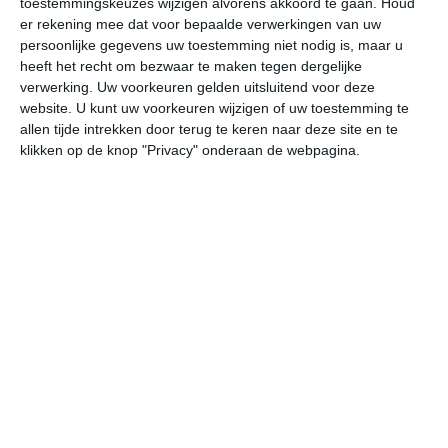
toestemmingskeuzes wijzigen alvorens akkoord te gaan.
Houd
er rekening mee dat voor bepaalde verwerkingen van uw
persoonlijke gegevens uw toestemming niet nodig is, maar u
vr
za
zo
ma
di
heeft het recht om bezwaar te maken tegen dergelijke
verwerking. Uw voorkeuren gelden uitsluitend voor deze
website. U kunt uw voorkeuren wijzigen of uw toestemming te
33°
22°
33°
23°
34°
23°
34°
24°
35°
24°
allen tijde intrekken door terug te keren naar deze site en te
klikken op de knop "Privacy" onderaan de webpagina.
27°C
26°C
24°C
23°C
23°C
27
19:00
22:00
01:00
04:00
07:00
10
19:00
22:00
01:00
04:00
07:00
10
Z 2
Z 2
ZZW 2
ZZW 2
ZZW 1
ZW
19:00
22:00
01:00
04:00
07:00
10