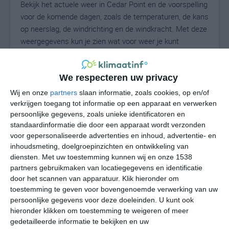
Bekijk het actuele weer in Cedar Point en de voorspelling
voor de komende dagen, zoals de temperaturen, de kans
op neerslag, de windrichting en de windkracht. Met deze
weergegevens kun je zien wat voor weer je kunt
verwachten in Cedar Point. Op basis van de
klimaatstatistieken beschrijven we het weer per maand
in Cedar Point. Dit is geen langetermijnverwachting,
We respecteren uw privacy
maar geeft het gemiddelde weerbeeld voor alle
Wij en onze
partners
slaan informatie, zoals cookies, op en/of
maanden van het jaar. Wil je de uitgebreide
verkrijgen toegang tot informatie op een apparaat en verwerken
weersverwachting voor Cedar Point zien? Op de pagina
persoonlijke gegevens, zoals unieke identificatoren en
standaardinformatie die door een apparaat wordt verzonden
met extra weerinformatie tonen we de kans op sneeuw,
voor gepersonaliseerde advertenties en inhoud, advertentie- en
de gevoelstemperatuur, de zichtbaarheid, de UV-kracht,
inhoudsmeting, doelgroepinzichten en ontwikkeling van
de luchtdruk en meer goede weerinfo.
diensten.
Met uw toestemming kunnen wij en onze 1538
partners gebruikmaken van locatiegegevens en identificatie
door het scannen van apparatuur. Klik hieronder om
toestemming te geven voor bovengenoemde verwerking van uw
27
N
°C
persoonlijke gegevens voor deze doeleinden. U kunt ook
L
hieronder klikken om toestemming te weigeren of meer
gedetailleerde informatie te bekijken en uw
W