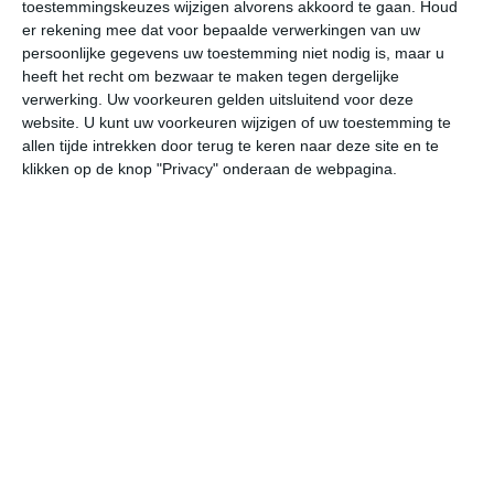
toestemmingskeuzes wijzigen alvorens akkoord te gaan.
Houd
er rekening mee dat voor bepaalde verwerkingen van uw
do
vr
za
zo
ma
persoonlijke gegevens uw toestemming niet nodig is, maar u
heeft het recht om bezwaar te maken tegen dergelijke
verwerking. Uw voorkeuren gelden uitsluitend voor deze
website. U kunt uw voorkeuren wijzigen of uw toestemming te
30°
25°
31°
25°
30°
24°
31°
24°
31°
24°
allen tijde intrekken door terug te keren naar deze site en te
klikken op de knop "Privacy" onderaan de webpagina.
30°C
30°C
29°C
27°C
26°C
25
12:00
15:00
18:00
21:00
00:00
03
12:00
15:00
18:00
21:00
00:00
03
Z 3
Z 3
Z 3
Z 2
Z 1
ZZ
12:00
15:00
18:00
21:00
00:00
03