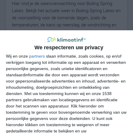
Hier vind je de weersverwachting voor Boiling Spring
Lakes. Bekijk het actuele weer in Boiling Spring Lakes en
de voorspelling voor de komende dagen, zoals de
temperaturen, de kans op neerslag, de windrichting en
de windkracht. Met deze weergegevens kun je zien wat
voor weer je kunt verwachten in Boiling Spring Lakes. Op
basis van de klimaatstatistieken beschrijven we het
We respecteren uw privacy
weer per maand in Boiling Spring Lakes. Dit is geen
Wij en onze
partners
slaan informatie, zoals cookies, op en/of
langetermijnverwachting, maar geeft het gemiddelde
verkrijgen toegang tot informatie op een apparaat en verwerken
weerbeeld voor alle maanden van het jaar. Wil je de
persoonlijke gegevens, zoals unieke identificatoren en
uitgebreide weersverwachting voor Boiling Spring Lakes
standaardinformatie die door een apparaat wordt verzonden
voor gepersonaliseerde advertenties en inhoud, advertentie- en
zien? Op de pagina met extra weerinformatie tonen we
inhoudsmeting, doelgroepinzichten en ontwikkeling van
de kans op sneeuw, de gevoelstemperatuur, de
diensten.
Met uw toestemming kunnen wij en onze 1538
zichtbaarheid, de UV-kracht, de luchtdruk en meer goede
partners gebruikmaken van locatiegegevens en identificatie
weerinfo.
door het scannen van apparatuur. Klik hieronder om
toestemming te geven voor bovengenoemde verwerking van uw
persoonlijke gegevens voor deze doeleinden. U kunt ook
hieronder klikken om toestemming te weigeren of meer
N
°C
gedetailleerde informatie te bekijken en uw