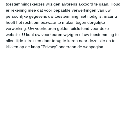
27
L
toestemmingskeuzes wijzigen alvorens akkoord te gaan.
Houd
er rekening mee dat voor bepaalde verwerkingen van uw
W
persoonlijke gegevens uw toestemming niet nodig is, maar u
heeft het recht om bezwaar te maken tegen dergelijke
verwerking. Uw voorkeuren gelden uitsluitend voor deze
undefined
ma
di
wo
do
website. U kunt uw voorkeuren wijzigen of uw toestemming te
allen tijde intrekken door terug te keren naar deze site en te
klikken op de knop "Privacy" onderaan de webpagina.
32°
23°
32°
25°
34°
26°
34°
25°
34°
26°
24°C
28°C
31°C
30°C
29°C
27
07:00
10:00
13:00
16:00
19:00
22
07:00
10:00
13:00
16:00
19:00
22
WNW 1
W 1
WZW 2
ZZW 3
ZZW 2
ZW