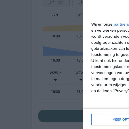
31°
22°
31°
22°
30°
22°
27°C
30°C
31°C
Wij en onze
partners
en verwerken persoon
10:00
13:00
16:00
wordt verzonden voo
doelgroepinzichten e
gebruikmaken van loc
toestemming te gev
10:00
13:00
16:00
U kunt ook hieronder
toestemmingskeuzes 
verwerkingen van uw
WZW 2
WZW 2
WZW 3
W
te maken tegen derge
voorkeuren wijzigen 
op de knop "Privacy
10:00
13:00
16:00
bekijk de uitgebreid
MEER OPT