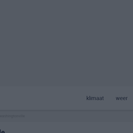
klimaat
weer
washingtonville
le