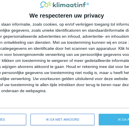
30°
21°
31°
18°
31°
21°
28°
16°
We respecteren uw privacy
28°C
25°C
23°C
23°C
23°C
slaan informatie, zoals cookies, op en/of verkrijgen toegang tot infor
lijke gegevens, zoals unieke identificatoren en standaardinformatie d
19:00
22:00
01:00
04:00
07:00
r gepersonaliseerde advertenties en inhoud, advertentie- en inhoudsm
n ontwikkeling van diensten.
Met uw toestemming kunnen wij en onze 
atiegegevens en identificatie door het scannen van apparatuur. Klik 
en voor bovengenoemde verwerking van uw persoonlijke gegevens voo
19:00
22:00
01:00
04:00
07:00
 klikken om toestemming te weigeren of meer gedetailleerde informatie
wijzigen alvorens akkoord te gaan.
Houd er rekening mee dat voor b
 persoonlijke gegevens uw toestemming niet nodig is, maar u heeft h
ZW 2
WZW 1
ZW 1
ZW 1
WZW 1
lijke verwerking. Uw voorkeuren gelden uitsluitend voor deze website
of uw toestemming te allen tijde intrekken door terug te keren naar deze
" onderaan de webpagina.
19:00
22:00
01:00
04:00
07:00
e weersverwachting voor Washingtonville
IES
IK GA NIET AKKOORD
IK GA