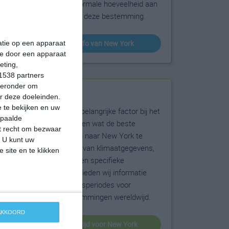
sneeuw en de normale hoeveelheid aan
zonneschijn voor deze bestemming.
klimaatinfo van New York
matie op een apparaat
ie door een apparaat
eting,
1538 partners
hieronder om
Beste reistijd
r deze doeleinden.
 te bekijken en uw
Het weer is een belangrijke factor bij het
epaalde
reizen. Wil je weten wat de beste
et recht om bezwaar
maanden zijn om naar New York te
. U kunt uw
reizen? Op basis van klimaatgegevens,
 site en te klikken
weersextremen en specifieke
weerinformatie bieden wij informatie
over de beste reisperiodes voor
duizenden bestemmingen wereldwijd.
 AKKOORD
beste reistijd voor New York