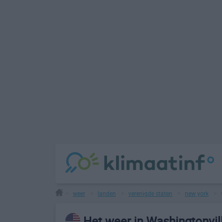
weer
landen
verenigde staten
new york
>
>
>
>
>
Het weer in Washingtonvil