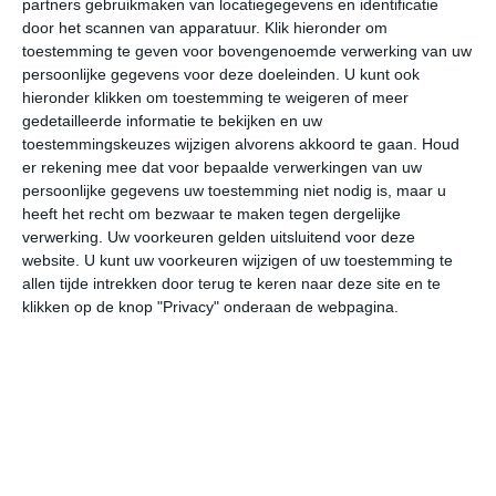
partners gebruikmaken van locatiegegevens en identificatie
door het scannen van apparatuur. Klik hieronder om
toestemming te geven voor bovengenoemde verwerking van uw
31°
21°
31°
19°
29°
20°
29°
17°
28°
18°
persoonlijke gegevens voor deze doeleinden. U kunt ook
hieronder klikken om toestemming te weigeren of meer
21°C
25°C
29°C
31°C
30°C
24
gedetailleerde informatie te bekijken en uw
toestemmingskeuzes wijzigen alvorens akkoord te gaan.
Houd
er rekening mee dat voor bepaalde verwerkingen van uw
06:00
09:00
12:00
15:00
18:00
21
persoonlijke gegevens uw toestemming niet nodig is, maar u
heeft het recht om bezwaar te maken tegen dergelijke
verwerking. Uw voorkeuren gelden uitsluitend voor deze
website. U kunt uw voorkeuren wijzigen of uw toestemming te
06:00
09:00
12:00
15:00
18:00
21
allen tijde intrekken door terug te keren naar deze site en te
klikken op de knop "Privacy" onderaan de webpagina.
WZW 1
WNW 1
WNW 2
WNW 2
NW 2
NN
06:00
09:00
12:00
15:00
18:00
21