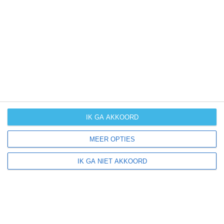
UV-index
UV 0
Viola ligt in:
Amerika
Noord-Amerika
Verenigde Staten van Amerika
IK GA AKKOORD
New York
MEER OPTIES
IK GA NIET AKKOORD
Klimaatinfo van New York
Het actuele weer en de weersvoorspelling voor de
komende dagen of weken zeggen niets over hoe het
weer in andere maanden kan zijn. Wil je een indicatie
hebben van hoe het weer gemiddeld is in New York?