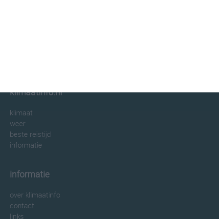
klimaatinfo.nl
klimaat
weer
beste reistijd
informatie
informatie
over klimaatinfo
contact
links