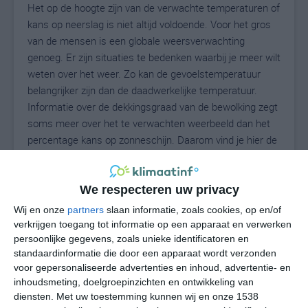
Het op de hoogte zijn van de verwachte temperaturen of
kans op neerslag is niet altijd voldoende. Voor het gros
van de mensen is een globale weersverwachting
genoeg. Er zijn situaties te bedenken waarbij je meer wilt
weten over het weer. Zo kan de gevoelstemperatuur
belangrijker zijn dan de daadwerkelijke temperatuur.
Informatie over de dekkingsgraad van de bewolking zegt
soms meer over het te verwachten weerbeeld dan het
percentage kans op zonneschijn. Daarom vind je hier de
uitgebreide weersvoorspelling voor Viola.
We respecteren uw privacy
26
Wij en onze
partners
slaan informatie, zoals cookies, op en/of
N
°C
verkrijgen toegang tot informatie op een apparaat en verwerken
L
persoonlijke gegevens, zoals unieke identificatoren en
standaardinformatie die door een apparaat wordt verzonden
W
voor gepersonaliseerde advertenties en inhoud, advertentie- en
inhoudsmeting, doelgroepinzichten en ontwikkeling van
undefined
ma
di
wo
do
diensten.
Met uw toestemming kunnen wij en onze 1538