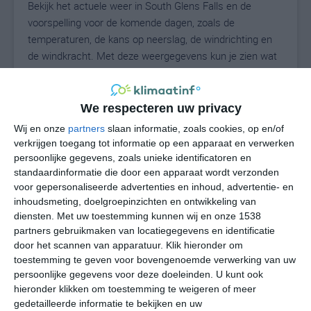
Bekijk het actuele weer in South Glens Falls en de
voorspelling voor de komende dagen, zoals de
temperaturen, de kans op neerslag, de windrichting en
de windkracht. Met deze weergegevens kun je zien wat
voor weer je kunt verwachten in South Glens Falls. Op
basis van de klimaatstatistieken beschrijven we het
weer per maand in South Glens Falls. Dit is geen
We respecteren uw privacy
langetermijnverwachting, maar geeft het gemiddelde
Wij en onze
partners
slaan informatie, zoals cookies, op en/of
weerbeeld voor alle maanden van het jaar. Wil je de
verkrijgen toegang tot informatie op een apparaat en verwerken
uitgebreide weersverwachting voor South Glens Falls
persoonlijke gegevens, zoals unieke identificatoren en
zien? Op de pagina met extra weerinformatie tonen we
standaardinformatie die door een apparaat wordt verzonden
voor gepersonaliseerde advertenties en inhoud, advertentie- en
de kans op sneeuw, de gevoelstemperatuur, de
inhoudsmeting, doelgroepinzichten en ontwikkeling van
zichtbaarheid, de UV-kracht, de luchtdruk en meer goede
diensten.
Met uw toestemming kunnen wij en onze 1538
weerinfo.
partners gebruikmaken van locatiegegevens en identificatie
door het scannen van apparatuur. Klik hieronder om
toestemming te geven voor bovengenoemde verwerking van uw
persoonlijke gegevens voor deze doeleinden. U kunt ook
24
N
°C
hieronder klikken om toestemming te weigeren of meer
L
gedetailleerde informatie te bekijken en uw