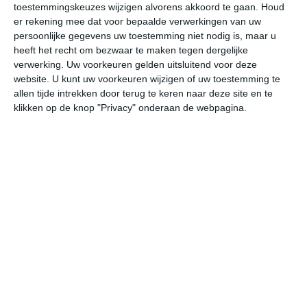
toestemmingskeuzes wijzigen alvorens akkoord te gaan.
Houd
W
er rekening mee dat voor bepaalde verwerkingen van uw
persoonlijke gegevens uw toestemming niet nodig is, maar u
do
vr
za
zo
ma
heeft het recht om bezwaar te maken tegen dergelijke
verwerking. Uw voorkeuren gelden uitsluitend voor deze
website. U kunt uw voorkeuren wijzigen of uw toestemming te
allen tijde intrekken door terug te keren naar deze site en te
30°
19°
29°
21°
28°
21°
29°
19°
28°
16°
klikken op de knop "Privacy" onderaan de webpagina.
21°C
20°C
20°C
24°C
28°C
29
01:00
04:00
07:00
10:00
13:00
16
01:00
04:00
07:00
10:00
13:00
16
Z 1
Z 1
ZW 1
Z 1
Z 2
ZZ