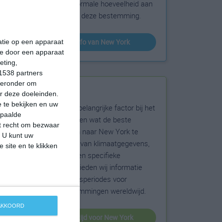
sneeuw en de normale hoeveelheid aan
zonneschijn voor deze bestemming.
klimaatinfo van New York
matie op een apparaat
ie door een apparaat
eting,
1538 partners
hieronder om
Beste reistijd
r deze doeleinden.
 te bekijken en uw
Het weer is een belangrijke factor bij het
epaalde
reizen. Wil je weten wat de beste
et recht om bezwaar
maanden zijn om naar New York te
. U kunt uw
reizen? Op basis van klimaatgegevens,
 site en te klikken
weersextremen en specifieke
weerinformatie bieden wij informatie
over de beste reisperiodes voor
duizenden bestemmingen wereldwijd.
 AKKOORD
beste reistijd voor New York