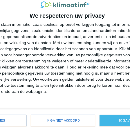
26°
16°
24°
16°
21°
12°
19°
11°
We respecteren uw privacy
26°C
22°C
20°C
19°C
18°C
slaan informatie, zoals cookies, op en/of verkrijgen toegang tot infor
lijke gegevens, zoals unieke identificatoren en standaardinformatie d
18:00
21:00
00:00
03:00
06:00
r gepersonaliseerde advertenties en inhoud, advertentie- en inhoudsm
n ontwikkeling van diensten.
Met uw toestemming kunnen wij en onze 
atiegegevens en identificatie door het scannen van apparatuur. Klik 
en voor bovengenoemde verwerking van uw persoonlijke gegevens voo
18:00
21:00
00:00
03:00
06:00
 klikken om toestemming te weigeren of meer gedetailleerde informatie
wijzigen alvorens akkoord te gaan.
Houd er rekening mee dat voor b
 persoonlijke gegevens uw toestemming niet nodig is, maar u heeft h
W 2
W 1
WZW 1
Z 1
Z 1
lijke verwerking. Uw voorkeuren gelden uitsluitend voor deze website
of uw toestemming te allen tijde intrekken door terug te keren naar deze
" onderaan de webpagina.
18:00
21:00
00:00
03:00
06:00
de weersverwachting voor Rouses Point
IES
IK GA NIET AKKOORD
IK GA