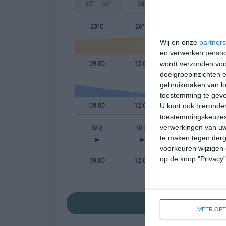
27°
20°
25°
18°
26°
18°
23°C
26°C
27°C
Wij en onze
partners
en verwerken persoon
09:00
12:00
15:00
wordt verzonden voo
doelgroepinzichten e
gebruikmaken van loc
toestemming te gev
09:00
12:00
15:00
U kunt ook hieronder
toestemmingskeuzes 
verwerkingen van uw
W 2
W 3
WNW 3
te maken tegen derge
voorkeuren wijzigen 
op de knop "Privacy
09:00
12:00
15:00
bekijk de uitgebrei
MEER OPT