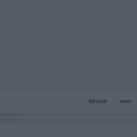
klimaat
weer
rouses point