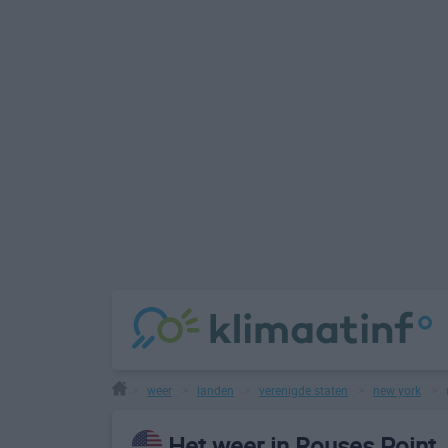
weer
landen
verenigde staten
new york
>
>
>
>
>
Het weer in Rouses Point