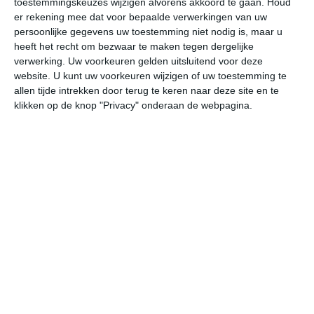
toestemmingskeuzes wijzigen alvorens akkoord te gaan.
Houd
er rekening mee dat voor bepaalde verwerkingen van uw
persoonlijke gegevens uw toestemming niet nodig is, maar u
vr
za
zo
ma
di
heeft het recht om bezwaar te maken tegen dergelijke
verwerking. Uw voorkeuren gelden uitsluitend voor deze
website. U kunt uw voorkeuren wijzigen of uw toestemming te
32°
24°
31°
23°
31°
23°
31°
21°
32°
23°
allen tijde intrekken door terug te keren naar deze site en te
klikken op de knop "Privacy" onderaan de webpagina.
26°C
29°C
31°C
30°C
27°C
25
08:00
11:00
14:00
17:00
20:00
23
08:00
11:00
14:00
17:00
20:00
23
W 2
WNW 2
WZW 2
ZZW 2
ZZW 2
W
08:00
11:00
14:00
17:00
20:00
23