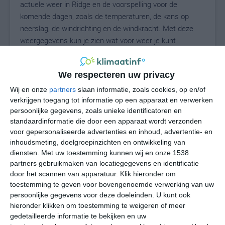
actuele weer in Ridge en de voorspelling voor de
komende dagen, zoals de temperaturen, de kans op
neerslag, de windrichting en de windkracht. Met deze
weergegevens kun je zien wat voor weer je kunt
verwachten in Ridge. Op basis van de
klimaatstatistieken beschrijven we het weer per maand
We respecteren uw privacy
in Ridge. Dit is geen langetermijnverwachting, maar
geeft het gemiddelde weerbeeld voor alle maanden van
Wij en onze
partners
slaan informatie, zoals cookies, op en/of
het jaar. Wil je de uitgebreide weersverwachting voor
verkrijgen toegang tot informatie op een apparaat en verwerken
persoonlijke gegevens, zoals unieke identificatoren en
Ridge zien? Op de pagina met extra weerinformatie
standaardinformatie die door een apparaat wordt verzonden
tonen we de kans op sneeuw, de gevoelstemperatuur,
voor gepersonaliseerde advertenties en inhoud, advertentie- en
de zichtbaarheid, de UV-kracht, de luchtdruk en meer
inhoudsmeting, doelgroepinzichten en ontwikkeling van
goede weerinfo.
diensten.
Met uw toestemming kunnen wij en onze 1538
partners gebruikmaken van locatiegegevens en identificatie
door het scannen van apparatuur. Klik hieronder om
toestemming te geven voor bovengenoemde verwerking van uw
27
N
°C
persoonlijke gegevens voor deze doeleinden. U kunt ook
hieronder klikken om toestemming te weigeren of meer
L
gedetailleerde informatie te bekijken en uw
W