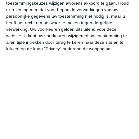
toestemmingskeuzes wijzigen alvorens akkoord te gaan.
Houd
W
er rekening mee dat voor bepaalde verwerkingen van uw
persoonlijke gegevens uw toestemming niet nodig is, maar u
vr
za
zo
ma
di
heeft het recht om bezwaar te maken tegen dergelijke
verwerking. Uw voorkeuren gelden uitsluitend voor deze
website. U kunt uw voorkeuren wijzigen of uw toestemming te
allen tijde intrekken door terug te keren naar deze site en te
28°
18°
26°
19°
25°
16°
26°
14°
24°
17°
klikken op de knop "Privacy" onderaan de webpagina.
20°C
19°C
19°C
23°C
26°C
27
01:00
04:00
07:00
10:00
13:00
16
01:00
04:00
07:00
10:00
13:00
16
WZW 1
WZW 1
WZW 1
W 1
W 2
W