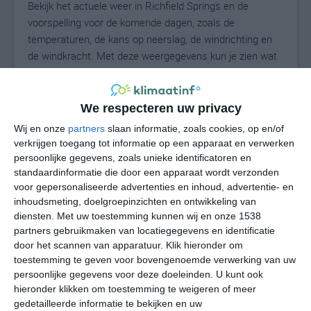
Bekijk het actuele weer in Richfield Springs en de
voorspelling voor de komende dagen, zoals de
temperaturen, de kans op neerslag, de windrichting en
de windkracht. Met deze weergegevens kun je zien wat
voor weer je kunt verwachten in Richfield Springs. Op
basis van de klimaatstatistieken beschrijven we het
weer per maand in Richfield Springs. Dit is geen
We respecteren uw privacy
langetermijnverwachting, maar geeft het gemiddelde
Wij en onze
partners
slaan informatie, zoals cookies, op en/of
weerbeeld voor alle maanden van het jaar. Wil je de
verkrijgen toegang tot informatie op een apparaat en verwerken
uitgebreide weersverwachting voor Richfield Springs
persoonlijke gegevens, zoals unieke identificatoren en
zien? Op de pagina met extra weerinformatie tonen we
standaardinformatie die door een apparaat wordt verzonden
voor gepersonaliseerde advertenties en inhoud, advertentie- en
de kans op sneeuw, de gevoelstemperatuur, de
inhoudsmeting, doelgroepinzichten en ontwikkeling van
zichtbaarheid, de UV-kracht, de luchtdruk en meer goede
diensten.
Met uw toestemming kunnen wij en onze 1538
weerinfo.
partners gebruikmaken van locatiegegevens en identificatie
door het scannen van apparatuur. Klik hieronder om
toestemming te geven voor bovengenoemde verwerking van uw
persoonlijke gegevens voor deze doeleinden. U kunt ook
22
N
°C
hieronder klikken om toestemming te weigeren of meer
L
gedetailleerde informatie te bekijken en uw