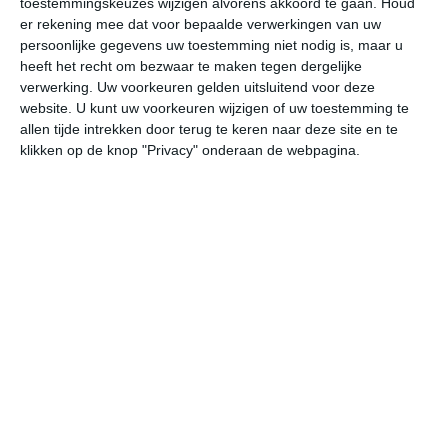
toestemmingskeuzes wijzigen alvorens akkoord te gaan.
Houd
er rekening mee dat voor bepaalde verwerkingen van uw
persoonlijke gegevens uw toestemming niet nodig is, maar u
ma
di
wo
do
vr
heeft het recht om bezwaar te maken tegen dergelijke
verwerking. Uw voorkeuren gelden uitsluitend voor deze
website. U kunt uw voorkeuren wijzigen of uw toestemming te
30°
15°
30°
19°
28°
15°
28°
17°
26°
15°
allen tijde intrekken door terug te keren naar deze site en te
klikken op de knop "Privacy" onderaan de webpagina.
25°C
29°C
28°C
24°C
22°C
20
11:00
14:00
17:00
20:00
23:00
02
11:00
14:00
17:00
20:00
23:00
02
ZZW 1
ZZW 2
ZZW 2
ZZW 1
ZZW 1
ZZ
11:00
14:00
17:00
20:00
23:00
02