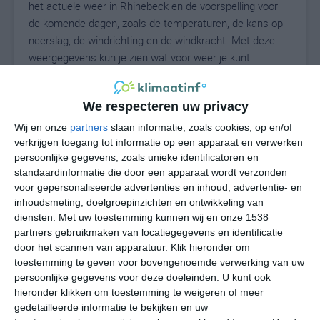
het actuele weer in Rhinebeck en de voorspelling voor
de komende dagen, zoals de temperaturen, de kans op
neerslag, de windrichting en de windkracht. Met deze
weergegevens kun je zien wat voor weer je kunt
verwachten in Rhinebeck. Op basis van de
klimaatstatistieken beschrijven we het weer per maand
We respecteren uw privacy
in Rhinebeck. Dit is geen langetermijnverwachting, maar
geeft het gemiddelde weerbeeld voor alle maanden van
Wij en onze
partners
slaan informatie, zoals cookies, op en/of
het jaar. Wil je de uitgebreide weersverwachting voor
verkrijgen toegang tot informatie op een apparaat en verwerken
persoonlijke gegevens, zoals unieke identificatoren en
Rhinebeck zien? Op de pagina met extra weerinformatie
standaardinformatie die door een apparaat wordt verzonden
tonen we de kans op sneeuw, de gevoelstemperatuur,
voor gepersonaliseerde advertenties en inhoud, advertentie- en
de zichtbaarheid, de UV-kracht, de luchtdruk en meer
inhoudsmeting, doelgroepinzichten en ontwikkeling van
goede weerinfo.
diensten.
Met uw toestemming kunnen wij en onze 1538
partners gebruikmaken van locatiegegevens en identificatie
door het scannen van apparatuur. Klik hieronder om
toestemming te geven voor bovengenoemde verwerking van uw
22
N
°C
persoonlijke gegevens voor deze doeleinden. U kunt ook
hieronder klikken om toestemming te weigeren of meer
L
gedetailleerde informatie te bekijken en uw
W