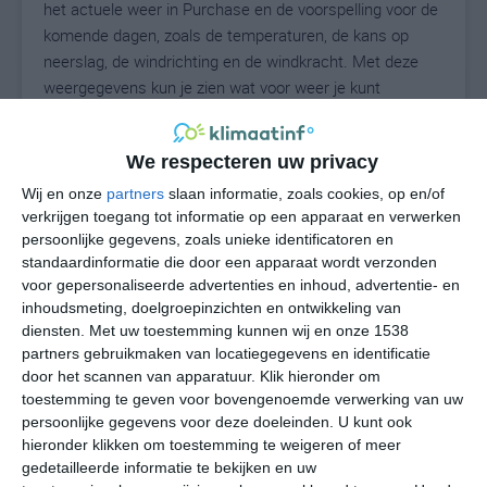
het actuele weer in Purchase en de voorspelling voor de
komende dagen, zoals de temperaturen, de kans op
neerslag, de windrichting en de windkracht. Met deze
weergegevens kun je zien wat voor weer je kunt
verwachten in Purchase. Op basis van de
klimaatstatistieken beschrijven we het weer per maand
We respecteren uw privacy
in Purchase. Dit is geen langetermijnverwachting, maar
geeft het gemiddelde weerbeeld voor alle maanden van
Wij en onze
partners
slaan informatie, zoals cookies, op en/of
het jaar. Wil je de uitgebreide weersverwachting voor
verkrijgen toegang tot informatie op een apparaat en verwerken
persoonlijke gegevens, zoals unieke identificatoren en
Purchase zien? Op de pagina met extra weerinformatie
standaardinformatie die door een apparaat wordt verzonden
tonen we de kans op sneeuw, de gevoelstemperatuur,
voor gepersonaliseerde advertenties en inhoud, advertentie- en
de zichtbaarheid, de UV-kracht, de luchtdruk en meer
inhoudsmeting, doelgroepinzichten en ontwikkeling van
goede weerinfo.
diensten.
Met uw toestemming kunnen wij en onze 1538
partners gebruikmaken van locatiegegevens en identificatie
door het scannen van apparatuur. Klik hieronder om
toestemming te geven voor bovengenoemde verwerking van uw
26
N
°C
persoonlijke gegevens voor deze doeleinden. U kunt ook
hieronder klikken om toestemming te weigeren of meer
L
gedetailleerde informatie te bekijken en uw
W