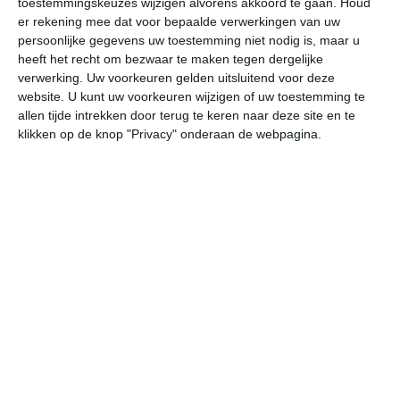
toestemmingskeuzes wijzigen alvorens akkoord te gaan.
Houd
er rekening mee dat voor bepaalde verwerkingen van uw
persoonlijke gegevens uw toestemming niet nodig is, maar u
undefined
ma
di
wo
do
heeft het recht om bezwaar te maken tegen dergelijke
verwerking. Uw voorkeuren gelden uitsluitend voor deze
website. U kunt uw voorkeuren wijzigen of uw toestemming te
32°
22°
32°
19°
29°
21°
29°
19°
29°
19°
allen tijde intrekken door terug te keren naar deze site en te
klikken op de knop "Privacy" onderaan de webpagina.
22°C
26°C
30°C
31°C
31°C
25
06:00
09:00
12:00
15:00
18:00
21
06:00
09:00
12:00
15:00
18:00
21
W 2
W 2
WNW 3
NW 3
NW 2
NN
06:00
09:00
12:00
15:00
18:00
21