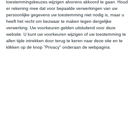
toestemmingskeuzes wijzigen alvorens akkoord te gaan.
Houd
er rekening mee dat voor bepaalde verwerkingen van uw
do
vr
za
zo
ma
persoonlijke gegevens uw toestemming niet nodig is, maar u
heeft het recht om bezwaar te maken tegen dergelijke
verwerking. Uw voorkeuren gelden uitsluitend voor deze
website. U kunt uw voorkeuren wijzigen of uw toestemming te
29°
20°
29°
21°
29°
21°
29°
21°
28°
19°
allen tijde intrekken door terug te keren naar deze site en te
klikken op de knop "Privacy" onderaan de webpagina.
18°C
26°C
28°C
28°C
27°C
24
07:00
10:00
13:00
16:00
19:00
22
07:00
10:00
13:00
16:00
19:00
22
Z 2
ZZO 2
ZZO 2
ZZO 1
Z 1
ZZ
07:00
10:00
13:00
16:00
19:00
22