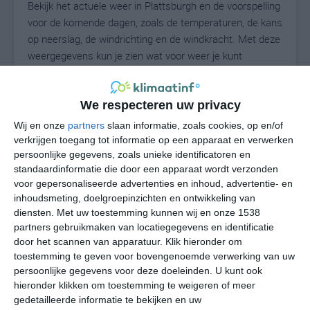
Bekijk het actuele weer in Plattsburgh en de voorspelling
voor de komende dagen, zoals de temperaturen, de kans
op neerslag, de windrichting en de windkracht. Met deze
weergegevens kun je zien wat voor weer je kunt
verwachten in Plattsburgh. Op basis van de
klimaatstatistieken beschrijven we het weer per maand
in Plattsburgh. Dit is geen langetermijnverwachting,
We respecteren uw privacy
maar geeft het gemiddelde weerbeeld voor alle
Wij en onze
partners
slaan informatie, zoals cookies, op en/of
maanden van het jaar. Wil je de uitgebreide
verkrijgen toegang tot informatie op een apparaat en verwerken
weersverwachting voor Plattsburgh zien? Op de pagina
persoonlijke gegevens, zoals unieke identificatoren en
standaardinformatie die door een apparaat wordt verzonden
met extra weerinformatie tonen we de kans op sneeuw,
voor gepersonaliseerde advertenties en inhoud, advertentie- en
de gevoelstemperatuur, de zichtbaarheid, de UV-kracht,
inhoudsmeting, doelgroepinzichten en ontwikkeling van
de luchtdruk en meer goede weerinfo.
diensten.
Met uw toestemming kunnen wij en onze 1538
partners gebruikmaken van locatiegegevens en identificatie
door het scannen van apparatuur. Klik hieronder om
toestemming te geven voor bovengenoemde verwerking van uw
24
N
°C
persoonlijke gegevens voor deze doeleinden. U kunt ook
L
hieronder klikken om toestemming te weigeren of meer
gedetailleerde informatie te bekijken en uw
W