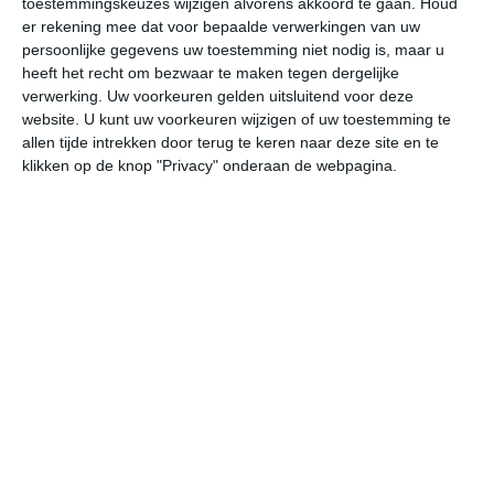
toestemmingskeuzes wijzigen alvorens akkoord te gaan.
Houd
er rekening mee dat voor bepaalde verwerkingen van uw
persoonlijke gegevens uw toestemming niet nodig is, maar u
undefined
ma
di
wo
do
heeft het recht om bezwaar te maken tegen dergelijke
verwerking. Uw voorkeuren gelden uitsluitend voor deze
website. U kunt uw voorkeuren wijzigen of uw toestemming te
29°
19°
28°
16°
27°
19°
26°
16°
26°
17°
allen tijde intrekken door terug te keren naar deze site en te
klikken op de knop "Privacy" onderaan de webpagina.
21°C
25°C
28°C
29°C
25°C
20
07:00
10:00
13:00
16:00
19:00
22
07:00
10:00
13:00
16:00
19:00
22
Z 1
NW 1
NW 2
NW 2
NNW 1
NO
07:00
10:00
13:00
16:00
19:00
22